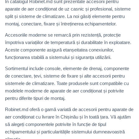
În catalogul Robinet.md sunt prezentate accesorii pentru
aparate de aer condiționat de uz casnic și profesional, sisteme
split și sisteme de climatizare. La noi găsiți elemente pentru
montaj, conectare, fixare și întreținerea echipamentelor.
Accesoriile moderne se remarcă prin rezistență, protecție
împotriva variațiilor de temperatură și durabilitate în exploatare.
Aceste componente asigură etanșeitatea conexiunilor,
funcționarea stabilă a sistemului și siguranța utilizării.
Sortimentul include console, elemente de drenaj, componente
de conectare, țevi, sisteme de fixare și alte accesorii pentru
sistemele de climatizare. Toate produsele sunt compatibile cu
modelele moderne de aparate de aer condiționat și potrivite
pentru diferite tipuri de montaj.
Robinet.md oferă o gamă variată de accesorii pentru aparate de
aer condiționat cu livrare în Chișinău și în toată țara. Vă ajutăm
să alegeți componentele potrivite în funcție de tipul
echipamentului și particularitățile sistemului dumneavoastră