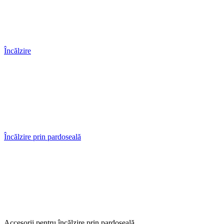
Încălzire
Încălzire prin pardoseală
Accesorii pentru încălzire prin pardoseală