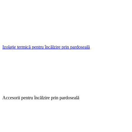
Izolație termică pentru încălzire prin pardoseală
Accesorii pentru încălzire prin pardoseală