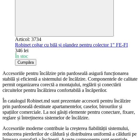
Articol: 3734
Robinet colțar cu bilă și olandez pentru colector 1" FE-FI
346 lei
În stoc
Cumpăra
Accesoriile pentru încălzire prin pardoseală asigură funcționarea
stabilă și eficientă a sistemului de încălzire. Componentele de calitate
permit organizarea corectă a montajului, reglării și conectării
circuitelor pentru încălzirea confortabilă a încăperilor.
În catalogul Robinet.md sunt prezentate accesorii pentru încălzire
prin pardoseală destinate apartamentelor, caselor, birourilor și
spațiilor comerciale. La noi găsiți elemente pentru conectare, fixare,
reglare și întreținerea sistemelor de încălzire.
Accesoriile moderne contribuie la creșterea fiabilității sistemului,
reducerea pierderilor de căldură și distribuirea uniformă a căldurii pe
întreaga suprafață a încăperii. Aceste componente sunt esențiale