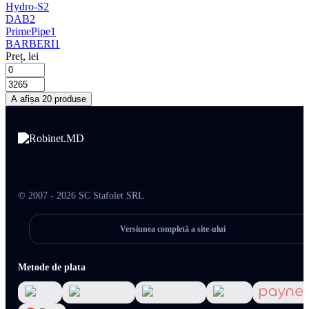
Hydro-S
2
DAB
2
PrimePipe
1
BARBERI
1
Preț, lei
A afișa 20 produse
© 2007 - 2026 SC Stafolet SRL
Versiunea completă a site-ului
Metode de plata