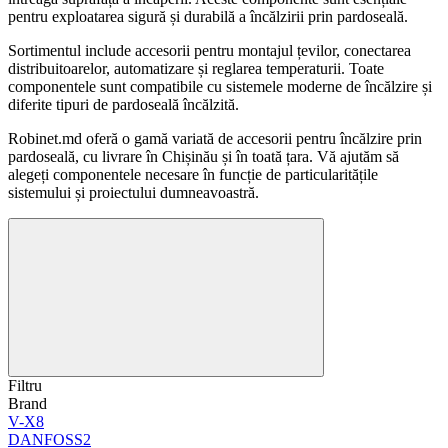
pentru exploatarea sigură și durabilă a încălzirii prin pardoseală.
Sortimentul include accesorii pentru montajul țevilor, conectarea
distribuitoarelor, automatizare și reglarea temperaturii. Toate
componentele sunt compatibile cu sistemele moderne de încălzire și
diferite tipuri de pardoseală încălzită.
Robinet.md oferă o gamă variată de accesorii pentru încălzire prin
pardoseală, cu livrare în Chișinău și în toată țara. Vă ajutăm să
alegeți componentele necesare în funcție de particularitățile
sistemului și proiectului dumneavoastră.
Filtru
Brand
V-X
8
DANFOSS
2