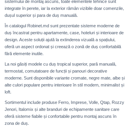
sistemului de montaj ascuns, toate elementele tehnice sunt
integrate în perete, iar la exterior rămân vizibile doar comenzile,
dușul superior și para de duș manuală.
În catalogul Robinet.md sunt prezentate sisteme moderne de
duș încastrat pentru apartamente, case, hoteluri și interioare de
design. Aceste soluții ajută la extinderea vizuală a spațiului,
oferă un aspect ordonat și creează o zonă de duș confortabilă
fără elemente inutile.
La noi găsiți modele cu duș tropical superior, pară manuală,
termostat, comutatoare de funcții și panouri decorative
moderne. Sunt disponibile variante cromate, negre mate, albe și
alte culori populare pentru interioare în stil modern, minimalist și
loft.
Sortimentul include produse Ferro, Imprese, Volle, Qtap, Rozzy
Jenori, Italomix și alte branduri de echipamente sanitare care
oferă sisteme fiabile și confortabile pentru montaj ascuns în
zona de duș.