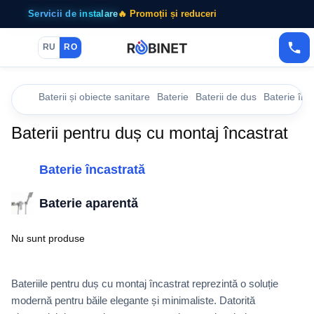
Servicii de instalare
🔥 Promoții și reduceri
RU
RO
Baterii și obiecte sanitare
Baterie
Baterii de dus
Baterie înc
Baterii pentru duș cu montaj încastrat
Baterie încastrată
Baterie aparentă
Nu sunt produse
Bateriile pentru duș cu montaj încastrat reprezintă o soluție
modernă pentru băile elegante și minimaliste. Datorită