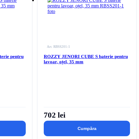
Autentificați-vă
pentru
 de dorințe
a adăuga acest produs la lista dvs. de dorințe
Art. RBSS201-1
rie pentru
ROZZY JENORI CUBE S baterie pentru
lavoar, oțel, 35 mm
702 lei
Cumpăra