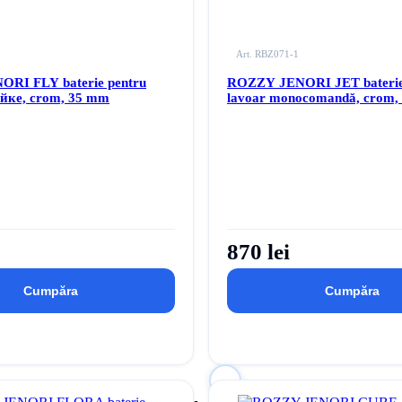
Art. RBZ071-1
RI FLY baterie pentru
ROZZY JENORI JET baterie
айке, crom, 35 mm
lavoar monocomandă, crom,
870 lei
Cumpăra
Cumpăra