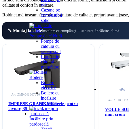
gaz
calitate și confort în utilizare.
Cazane pe
Robinet.md înseamnă produse sanitare de calitate, prețuri avantajoase,
combustibil
solid
🔧 Montaj la cheie
Instalăm ce cumpărați — sanitare, încălzire, climă.
Pompe de căldură
Pompe de
căldură cu
sistem split
Pompe de
căldură
monobloc
Boilere
Boilere
electrice
Reducere
−9%
Boilere cu
Art. ZMK041807010
încălzire
Art. 1510.011
indirectă
IMPRESE GRAFIKY baterie pentru
lavoar, 35 mm
VOLLE SOLO 
mm, crom
Încălzire prin
pardoseală