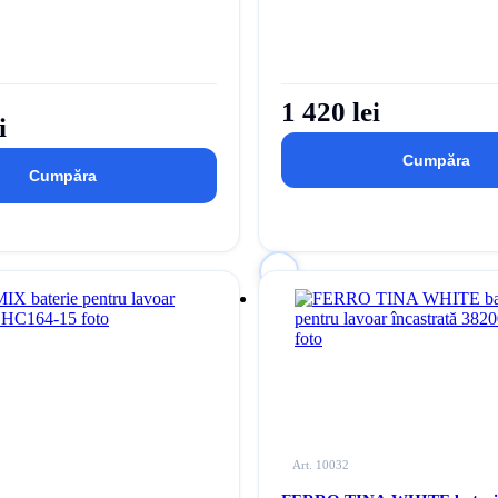
1 420 lei
i
Cumpăra
Cumpăra
pentru
Autentificați-vă
pentru
rodus la lista dvs. de dorințe
a adăuga acest produs la lista dvs.
Art. 10032