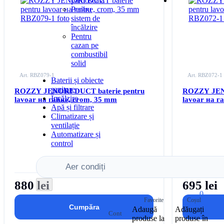
pardoseală
Autentificați-vă
pentru
Autentificați-vă
Pentru
a adăuga acest produs la lista dvs. de dorințe
a adăuga acest p
sistem de
încălzire
Pentru
cazan pe
combustibil
solid
Art. RBZ079-1
Art. RBZ072-1
Baterii și obiecte
sanitare
ROZZY JENORI DUCT baterie pentru
ROZZY JENO
Încălzire
lavoar на гайке, crom, 35 mm
lavoar на г
Apă și filtrare
Climatizare și
ventilație
Automatizare și
control
880 lei
695 lei
0
Cumpăra
Adaugă
Adăugați
produse la
produse în