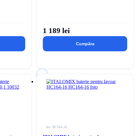
1 189 lei
Cumpăra
Autentificați-vă
pentru
 de dorințe
a adăuga acest produs la lista dvs. de dorințe
Art. HC164-16