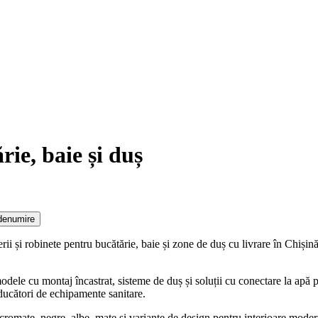
rie, baie și duș
denumire
i și robinete pentru bucătărie, baie și zone de duș cu livrare în Chișină
odele cu montaj încastrat, sisteme de duș și soluții cu conectare la apă 
ducători de echipamente sanitare.
cromate, negre, albe, mate și variante de design pentru interioare moderne