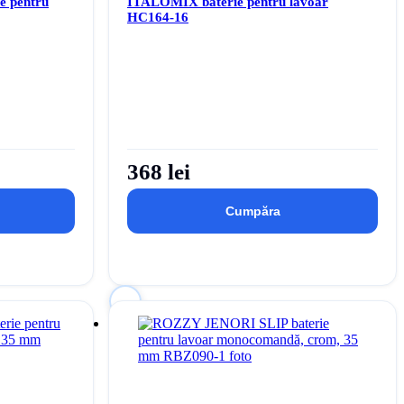
 pentru
ITALOMIX baterie pentru lavoar
HC164-16
368 lei
Cumpăra
Autentificați-vă
pentru
 de dorințe
a adăuga acest produs la lista dvs. de dorințe