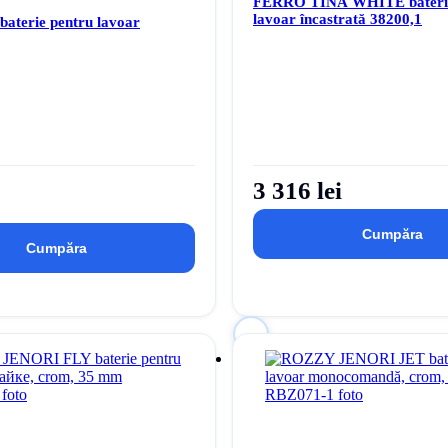
FERRO TINA WHITE baterie
lavoar încastrată 38200,1
terie pentru lavoar
3 316 lei
Cumpăra
Cumpăra
pentru
Autentificați-vă
pentru
rodus la lista dvs. de dorințe
a adăuga acest produs la lista dvs.