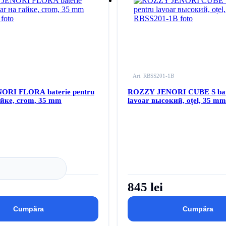
pentru
Autentificați-vă
pentru
rodus la lista dvs. de dorințe
a adăuga acest produs la lista dvs.
Art. RBSS201-1B
RI FLORA baterie pentru
ROZZY JENORI CUBE S bate
айке, crom, 35 mm
lavoar высокий, oțel, 35 mm
845 lei
Cumpăra
Cumpăra