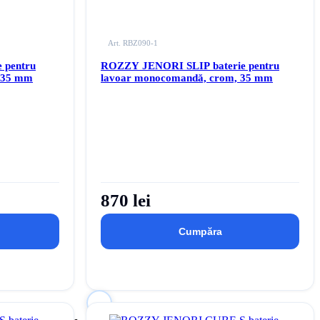
Art. RBZ090-1
 pentru
ROZZY JENORI SLIP baterie pentru
 35 mm
lavoar monocomandă, crom, 35 mm
870 lei
Cumpăra