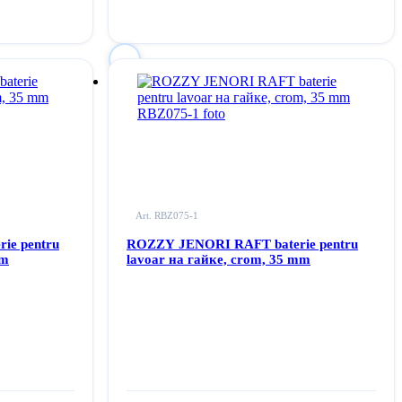
Autentificați-vă
pentru
 de dorințe
a adăuga acest produs la lista dvs. de dorințe
Art. RBZ075-1
ie pentru
ROZZY JENORI RAFT baterie pentru
mm
lavoar на гайке, crom, 35 mm