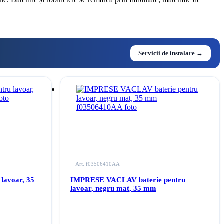
Servicii de instalare →
Art. f03506410AA
lavoar, 35
IMPRESE VACLAV baterie pentru
lavoar, negru mat, 35 mm