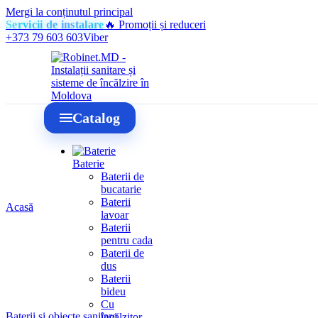
Mergi la conținutul principal
Servicii de instalare
🔥 Promoții și reduceri
+373 79 603 603
Viber
Catalog
Baterie
Baterii de
bucatarie
Baterii
Acasă
lavoar
Baterii
pentru cada
Baterii de
dus
Baterii
bideu
Cu
Baterii și obiecte sanitare
încălzitor