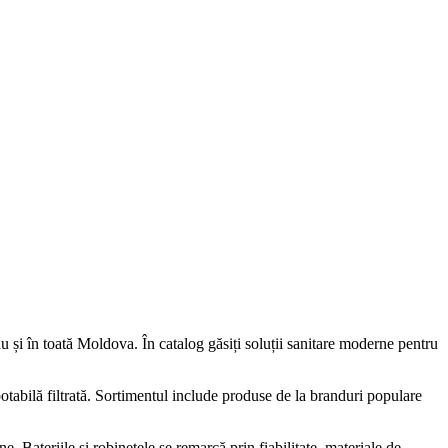
u și în toată Moldova. În catalog găsiți soluții sanitare moderne pentru
potabilă filtrată. Sortimentul include produse de la branduri populare
. Bateriile și robinetele se remarcă prin fiabilitate, materiale de