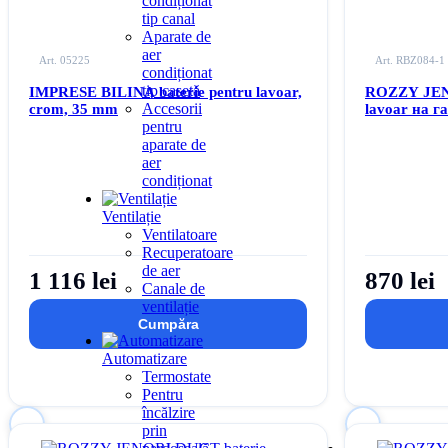
condiționat
tip canal
Aparate de
aer
Art. 05225
Art. RBZ084-1
condiționat
tip casetă
IMPRESE BILINA baterie pentru lavoar,
ROZZY JENO
Accesorii
crom, 35 mm
lavoar на г
pentru
aparate de
aer
condiționat
Ventilație
Ventilatoare
Recuperatoare
de aer
1 116 lei
870 lei
Canale de
ventilație
Cumpăra
Automatizare
Termostate
Pentru
încălzire
prin