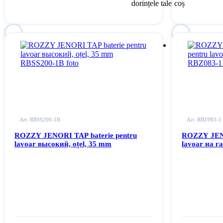
dorințele tale
coș
Autentificați-vă
pentru
Autentificați-vă
a adăuga acest produs la lista dvs. de dorințe
a adăuga acest p
Art. RBSS200-1B
Art. RBZ083-1
ROZZY JENORI TAP baterie pentru
ROZZY JENO
lavoar высокий, oțel, 35 mm
lavoar на г