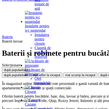
instant de
apă
Instalație pentru
wc suspendat
Instalarea
Baterie
pentru
Baterii lavoar
closete
Clapetă de
Baterii și robinete pentru bucătă
acţionare
rezervor
Selecționare:
Uscătoare de
după popularitate
prosoape
după popularitate
mai ieftin la inceput
mai scump la inceput
după 
Oțel
inoxidabil
În magazinul online Robinet.md este prezentată o gamă variată de bateri
apartamente, case, birouri și spații comerciale.
Closete
Oferim baterii pentru bucătărie, baie, duș, lavoar și bideu, precum și m
precum Imprese, Ferro, Volle, Qtap, Rozzy Jenori, Italomix și alți pro
Cazane
Cazane pe
În stoc sunt disponibile modele în diferite forme, dimensiuni și culori: 