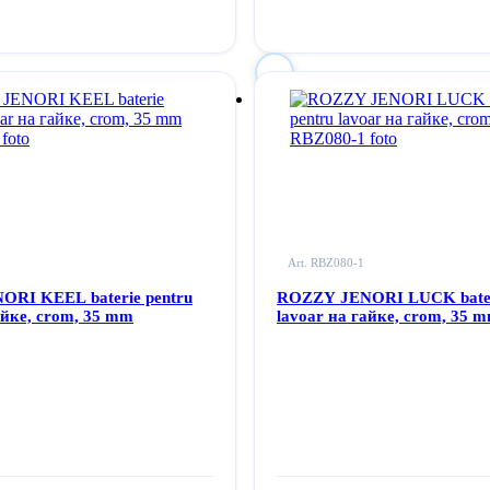
pentru
Autentificați-vă
pentru
rodus la lista dvs. de dorințe
a adăuga acest produs la lista dvs.
Art. RBZ080-1
RI KEEL baterie pentru
ROZZY JENORI LUCK bater
айке, crom, 35 mm
lavoar на гайке, crom, 35 