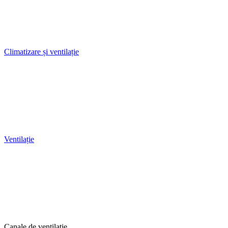
Climatizare și ventilație
Ventilație
Canale de ventilație