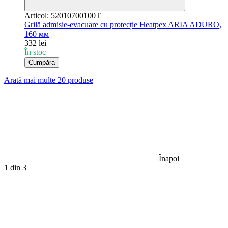
Articol: 52010700100T
Grilă admisie-evacuare cu protecție Heatpex ARIA ADURO,
160 мм
332 lei
În stoc
Cumpăra
Arată mai multe 20 produse
Înapoi
1
din 3