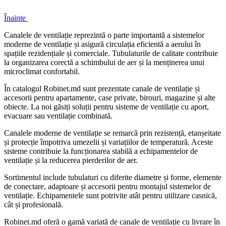
Înainte
Canalele de ventilație reprezintă o parte importantă a sistemelor
moderne de ventilație și asigură circulația eficientă a aerului în
spațiile rezidențiale și comerciale. Tubulaturile de calitate contribuie
la organizarea corectă a schimbului de aer și la menținerea unui
microclimat confortabil.
În catalogul Robinet.md sunt prezentate canale de ventilație și
accesorii pentru apartamente, case private, birouri, magazine și alte
obiecte. La noi găsiți soluții pentru sisteme de ventilație cu aport,
evacuare sau ventilație combinată.
Canalele moderne de ventilație se remarcă prin rezistență, etanșeitate
și protecție împotriva umezelii și variațiilor de temperatură. Aceste
sisteme contribuie la funcționarea stabilă a echipamentelor de
ventilație și la reducerea pierderilor de aer.
Sortimentul include tubulaturi cu diferite diametre și forme, elemente
de conectare, adaptoare și accesorii pentru montajul sistemelor de
ventilație. Echipamentele sunt potrivite atât pentru utilizare casnică,
cât și profesională.
Robinet.md oferă o gamă variată de canale de ventilație cu livrare în