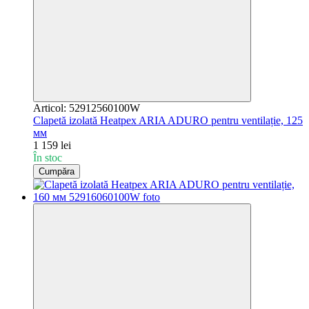
Articol: 52912560100W
Clapetă izolată Heatpex ARIA ADURO pentru ventilație, 125
мм
1 159 lei
În stoc
Cumpăra