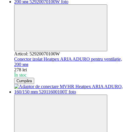
Articol: 52920070100W
Conector izolat Heatpex ARIA ADURO pentru ventilație,
200 мм
278 lei
În stoc
Cumpăra