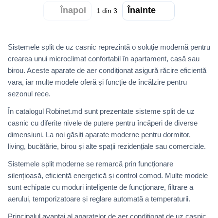
Înapoi
Înainte
1
din 3
Sistemele split de uz casnic reprezintă o soluție modernă pentru
crearea unui microclimat confortabil în apartament, casă sau
birou. Aceste aparate de aer condiționat asigură răcire eficientă
vara, iar multe modele oferă și funcție de încălzire pentru
sezonul rece.
În catalogul Robinet.md sunt prezentate sisteme split de uz
casnic cu diferite nivele de putere pentru încăperi de diverse
dimensiuni. La noi găsiți aparate moderne pentru dormitor,
living, bucătărie, birou și alte spații rezidențiale sau comerciale.
Sistemele split moderne se remarcă prin funcționare
silențioasă, eficiență energetică și control comod. Multe modele
sunt echipate cu moduri inteligente de funcționare, filtrare a
aerului, temporizatoare și reglare automată a temperaturii.
Principalul avantaj al aparatelor de aer condiționat de uz casnic