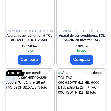
Articol: TAC-12CHSD/UG11V3AHB
Articol: TAC-09CHSD/ZG11I
Aparat de aer condiționat TCL
Aparat de aer condiționat TCL
TAC-12CHSD/UG11V3AHB,
SaveIN cu invertor TAC-
12000 BTU, până la 35 m²
09CHSD/ZG11I
12 350 lei
7 820 lei
În stoc
În stoc
Cumpăra
Cumpăra
Reducere
−18%