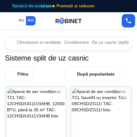
Servicii de instalare
🔥 Promoții și reduceri
RU
RO
Climatizare și ventilație
Conditionere
De uz casnic (split)
Sisteme split de uz casnic
Filtru
După popularitate