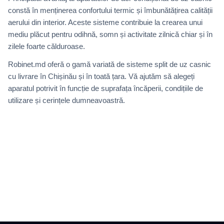
constă în menținerea confortului termic și îmbunătățirea calității
aerului din interior. Aceste sisteme contribuie la crearea unui
mediu plăcut pentru odihnă, somn și activitate zilnică chiar și în
zilele foarte călduroase.
Robinet.md oferă o gamă variată de sisteme split de uz casnic
cu livrare în Chișinău și în toată țara. Vă ajutăm să alegeți
aparatul potrivit în funcție de suprafața încăperii, condițiile de
utilizare și cerințele dumneavoastră.