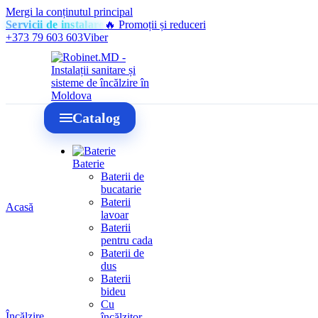
Mergi la conținutul principal
Servicii de instalare
🔥 Promoții și reduceri
+373 79 603 603
Viber
Catalog
Baterie
Baterii de
bucatarie
Baterii
Acasă
lavoar
Baterii
pentru cada
Baterii de
dus
Baterii
bideu
Cu
Încălzire
încălzitor