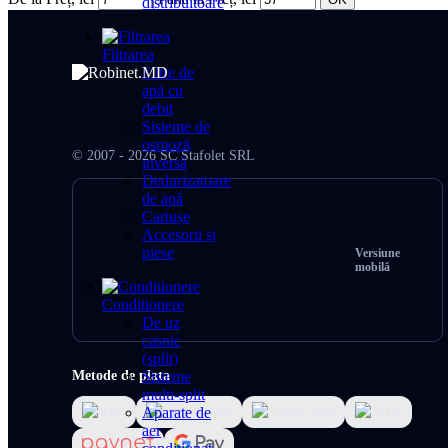
distribuitoare
Filtrarea
Filtre de
apă cu
debit
Sisteme de
osmoză
© 2007 - 2026 SC Stafolet SRL
inversă
Dedurizatoare
de apă
Cartușe
Accesorii și
piese
Versiune
mobilă
Conditionere
De uz
casnic
(split)
Metode de plata
Sisteme
multi-split
Aparate de
aer