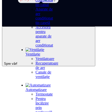
condiționat
tip canal
Aparate de
aer
condiționat
tip casetă
Accesorii
pentru
aparate de
aer
condiționat
Ventilație
Ventilatoare
Recuperatoare
Spre vârf
de aer
Canale de
ventilație
Automatizare
Termostate
Pentru
încălzire
prin