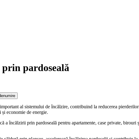
e prin pardoseală
denumire
mportant al sistemului de încălzire, contribuind la reducerea pierderilor d
ii și economie de energie.
 a încălzirii prin pardoseală pentru apartamente, case private, birouri și
 căldură prin planșee, accelerează încălzirea pardoselii și contribuie la 