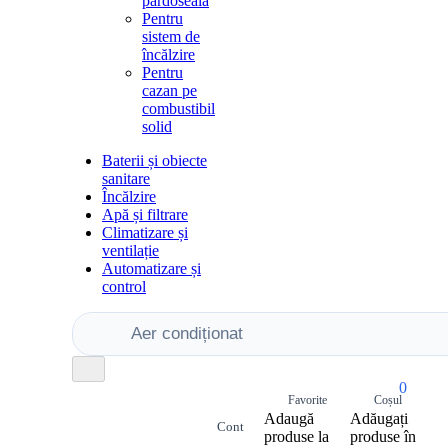
pardoseală
Pentru
sistem de
încălzire
Pentru
cazan pe
combustibil
solid
Baterii și obiecte
sanitare
Încălzire
Apă și filtrare
Climatizare și
ventilație
Automatizare și
control
0
Adaugă
Adăugați
produse la
produse în