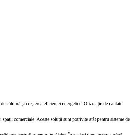
e căldură și creșterea eficienței energetice. O izolație de calitate
 spații comerciale. Aceste soluții sunt potrivite atât pentru sisteme de
scăderea costurilor pentru încălzire. În același timp, acestea oferă