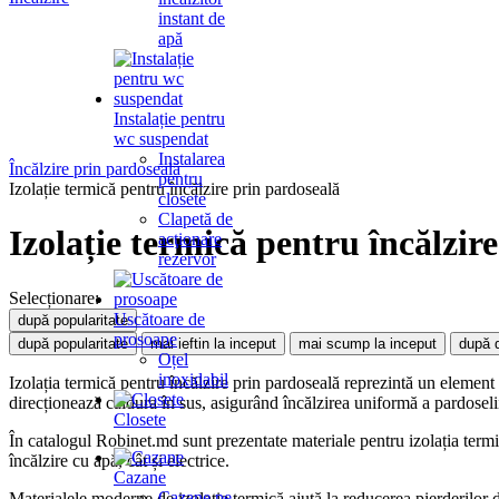
instant de
apă
Instalație pentru
wc suspendat
Instalarea
Încălzire prin pardoseală
pentru
Izolație termică pentru încălzire prin pardoseală
closete
Clapetă de
Izolație termică pentru încălzir
acţionare
rezervor
Selecționare:
Uscătoare de
după popularitate
prosoape
după popularitate
mai ieftin la inceput
mai scump la inceput
după 
Oțel
inoxidabil
Izolația termică pentru încălzire prin pardoseală reprezintă un element i
direcționează căldura în sus, asigurând încălzirea uniformă a pardosel
Closete
În catalogul Robinet.md sunt prezentate materiale pentru izolația termică
încălzire cu apă, cât și electrice.
Cazane
Cazane pe
Materialele moderne de izolație termică ajută la reducerea pierderilor de