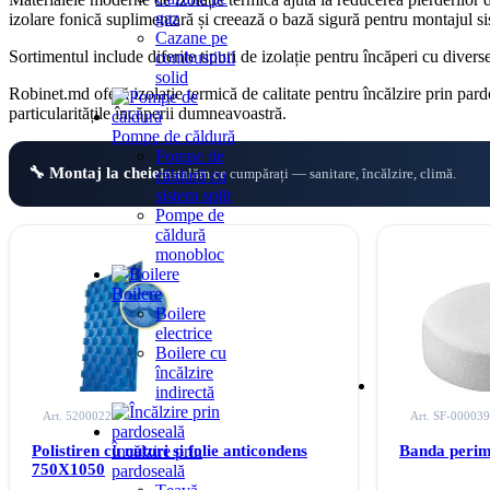
gaz
izolare fonică suplimentară și creează o bază sigură pentru montajul si
Cazane pe
Sortimentul include diferite tipuri de izolație pentru încăperi cu divers
combustibil
solid
Robinet.md oferă izolație termică de calitate pentru încălzire prin pardos
particularitățile încăperii dumneavoastră.
Pompe de căldură
Pompe de
🔧 Montaj la cheie
Instalăm ce cumpărați — sanitare, încălzire, climă.
căldură cu
sistem split
Pompe de
căldură
monobloc
Boilere
Boilere
electrice
Boilere cu
încălzire
indirectă
Art. 52000222
Art. SF-00003
Polistiren cu nuturi si folie anticondens
Banda peri
Încălzire prin
750X1050
pardoseală