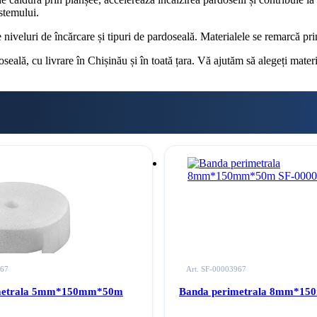
stemului.
e niveluri de încărcare și tipuri de pardoseală. Materialele se remarcă prin
eală, cu livrare în Chișinău și în toată țara. Vă ajutăm să alegeți materia
967
Art. SF-00003967
metrala 5mm*150mm*50m
Banda perimetrala 8mm*1