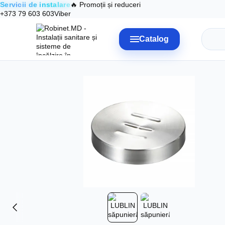
Servicii de instalare
🔥 Promoții și reduceri
Mergi la conținutul principal
+373 79 603 603
Viber
Catalog