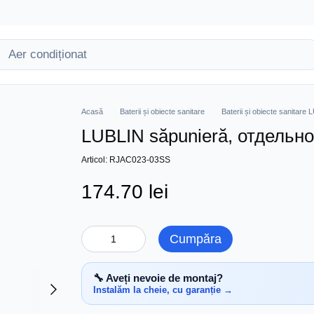
Acasă
Baterii și obiecte sanitare
Baterii și obiecte sanitare
LUBLIN săpunieră, отдельнос
Articol: RJAC023-03SS
174.70 lei
Cumpăra
🔧 Aveți nevoie de montaj?
Instalăm la cheie, cu garanție →