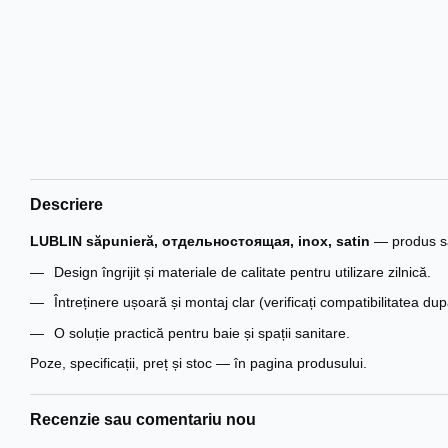
Descriere
LUBLIN săpunieră, отдельностоящая, inox, satin
— produs san
Design îngrijit și materiale de calitate pentru utilizare zilnică.
Întreținere ușoară și montaj clar (verificați compatibilitatea du
O soluție practică pentru baie și spații sanitare.
Poze, specificații, preț și stoc — în pagina produsului.
Recenzie sau comentariu nou