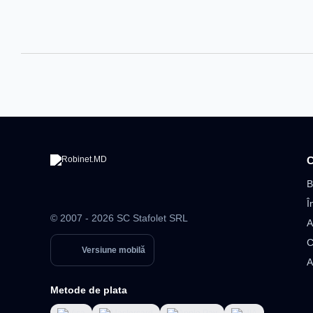
C
B
Î
© 2007 - 2026 SC Stafolet SRL
A
C
Versiune mobilă
A
Metode de plata