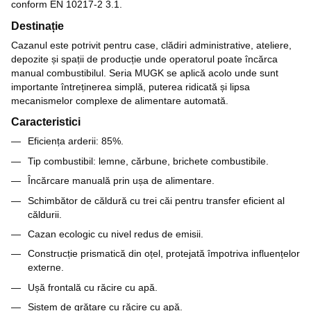
conform EN 10217-2 3.1.
Destinație
Cazanul este potrivit pentru case, clădiri administrative, ateliere,
depozite și spații de producție unde operatorul poate încărca
manual combustibilul. Seria MUGK se aplică acolo unde sunt
importante întreținerea simplă, puterea ridicată și lipsa
mecanismelor complexe de alimentare automată.
Caracteristici
Eficiența arderii: 85%.
Tip combustibil: lemne, cărbune, brichete combustibile.
Încărcare manuală prin ușa de alimentare.
Schimbător de căldură cu trei căi pentru transfer eficient al
căldurii.
Cazan ecologic cu nivel redus de emisii.
Construcție prismatică din oțel, protejată împotriva influențelor
externe.
Ușă frontală cu răcire cu apă.
Sistem de grătare cu răcire cu apă.