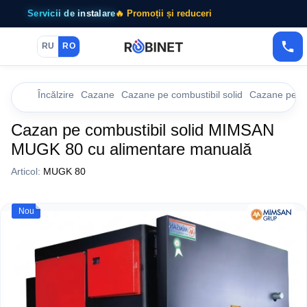
Servicii de instalare
🔥 Promoții și reduceri
RU
RO
Încălzire
Cazane
Cazane pe combustibil solid
Cazane pe co
Cazan pe combustibil solid MIMSAN
MUGK 80 cu alimentare manuală
Articol:
MUGK 80
Nou