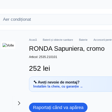
Acasă
Baterii și obiecte sanitare
Baterie
Accesorii pentr
RONDA Sapuniera, cromo
Articol: 2535.210101
252 lei
🔧 Aveți nevoie de montaj?
Instalăm la cheie, cu garanție →
Raportați când va apărea