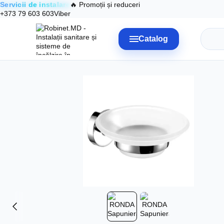
Servicii de instalare
🔥 Promoții și reduceri
Mergi la conținutul principal
+373 79 603 603
Viber
Catalog