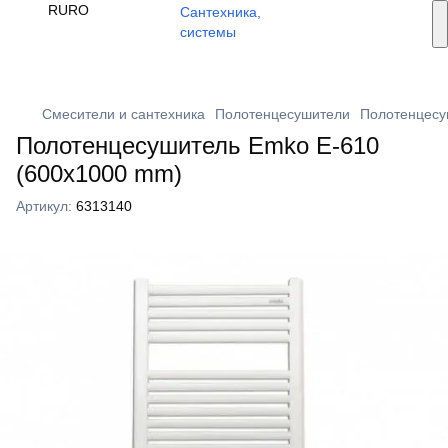
Услуги монтажа
RU
RO
🔥 Акции и скидки
+373 79 603 603
Viber
Смесители и сантехника
Полотенцесушители
Полотенцес
Полотенцесушитель Emko Е-610
(600x1000 mm)
Артикул:
6313140