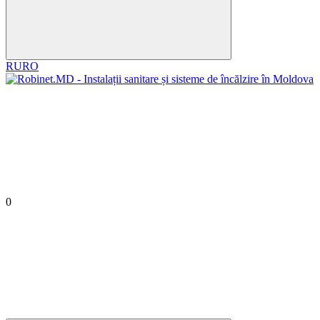
RU
RO
0