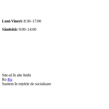
Luni-Vineri:
8:30–17:00
Sâmbătă:
9:00–14:00
Site-ul în alte limbi
Ro
Ru
Suntem în rețelele de socializare