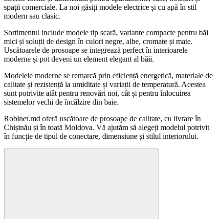
spații comerciale. La noi găsiți modele electrice și cu apă în stil
modern sau clasic.
Sortimentul include modele tip scară, variante compacte pentru băi
mici și soluții de design în culori negre, albe, cromate și mate.
Uscătoarele de prosoape se integrează perfect în interioarele
moderne și pot deveni un element elegant al băii.
Modelele moderne se remarcă prin eficiență energetică, materiale de
calitate și rezistență la umiditate și variații de temperatură. Acestea
sunt potrivite atât pentru renovări noi, cât și pentru înlocuirea
sistemelor vechi de încălzire din baie.
Robinet.md oferă uscătoare de prosoape de calitate, cu livrare în
Chișinău și în toată Moldova. Vă ajutăm să alegeți modelul potrivit
în funcție de tipul de conectare, dimensiune și stilul interiorului.