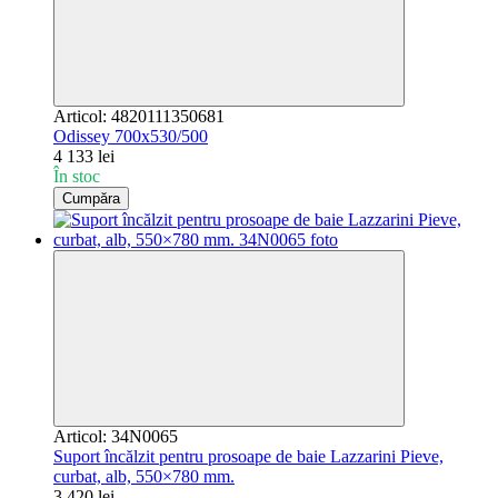
Articol: 4820111350681
Оdissey 700x530/500
4 133 lei
În stoc
Cumpăra
Articol: 34N0065
Suport încălzit pentru prosoape de baie Lazzarini Pieve,
curbat, alb, 550×780 mm.
3 420 lei