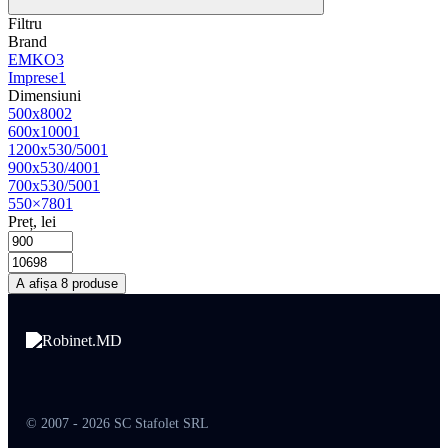
Filtru
Brand
EMKO
3
Imprese
1
Dimensiuni
500x800
2
600x1000
1
1200х530/500
1
900х530/400
1
700x530/500
1
550×780
1
Preț, lei
A afișa 8 produse
© 2007 - 2026 SC Stafolet SRL