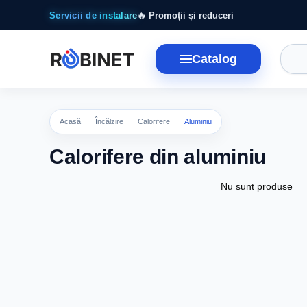
Mergi la conținutul principal
Servicii de instalare
🔥 Promoții și reduceri
Catalog
Acasă
Încălzire
Calorifere
Aluminiu
Calorifere din aluminiu
Nu sunt produse