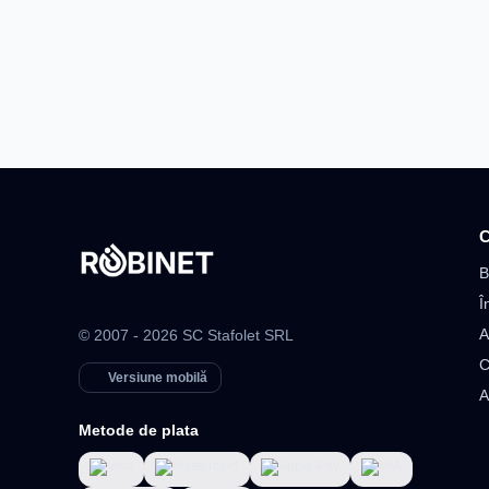
C
B
Î
A
© 2007 - 2026 SC Stafolet SRL
C
Versiune mobilă
A
Metode de plata