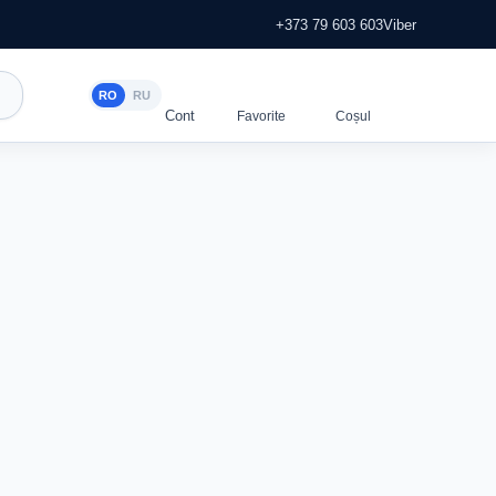
+373 79 603 603
Viber
RO
RU