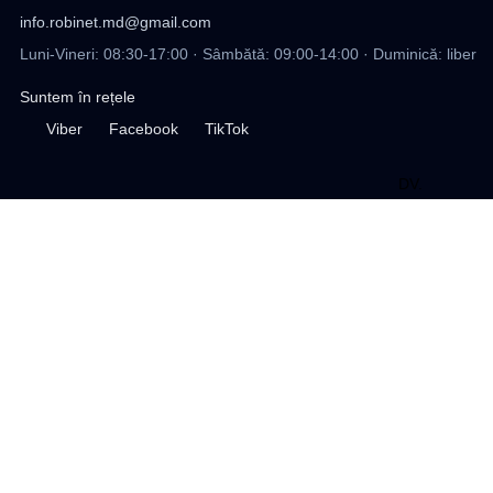
info.robinet.md@gmail.com
Luni-Vineri: 08:30-17:00 · Sâmbătă: 09:00-14:00 · Duminică: liber
Suntem în rețele
Viber
Facebook
TikTok
DV
.
design site
Profil
Favorite