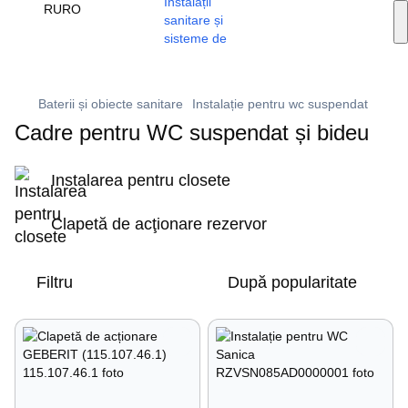
Servicii de instalare
RU
RO
🔥 Promoții și reduceri
+373 79 603 603
Viber
Baterii și obiecte sanitare
Instalație pentru wc suspendat
Cadre pentru WC suspendat și bideu
Instalarea pentru closete
Clapetă de acţionare rezervor
Filtru
După popularitate