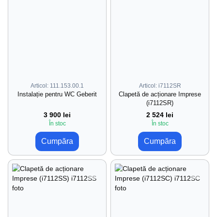
Articol: 111.153.00.1
Articol: i7112SR
Instalație pentru WC Geberit
Clapetă de acționare Imprese
(i7112SR)
3 900 lei
2 524 lei
În stoc
În stoc
Cumpăra
Cumpăra