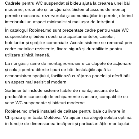
Cadrele pentru WC suspendat și bideu ajută la crearea unei băi
moderne, ordonate și funcționale. Sistemul ascuns de montaj
permite mascarea rezervorului și comunicațiilor în perete, oferind
interiorului un aspect minimalist și mai ușor de întreținut.
În catalogul Robinet.md sunt prezentate cadre pentru vase WC
suspendate și bideuri destinate apartamentelor, caselor,
hotelurilor și spațiilor comerciale. Aceste sisteme se remarcă prin
cadre metalice rezistente, fixare sigură și durabilitate pentru
utilizare zilnică intensă.
La noi găsiți rame de montaj, комплекте cu clapete de acționare
și soluții pentru diferite tipuri de băi. Instalațiile ajută la
economisirea spațiului, facilitează curățarea podelei și oferă băii
un aspect mai aerisit și modern.
Sortimentul include sisteme fiabile de montaj ascuns de la
producători cunoscuți de echipamente sanitare, compatibile cu
vase WC suspendate și bideuri moderne.
Robinet.md oferă instalații de calitate pentru baie cu livrare în
Chișinău și în toată Moldova. Vă ajutăm să alegeți soluția optimă
în funcție de dimensiunea încăperii și particularitățile montajului.