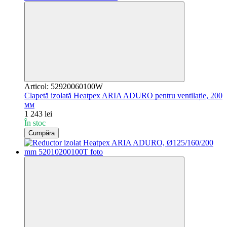
Articol: 52920060100W
Clapetă izolată Heatpex ARIA ADURO pentru ventilație, 200
мм
1 243 lei
În stoc
Cumpăra