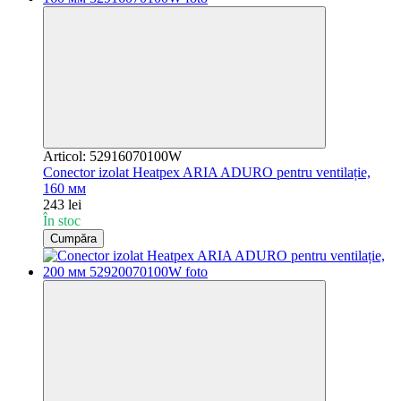
Articol: 52916070100W
Conector izolat Heatpex ARIA ADURO pentru ventilație,
160 мм
243 lei
În stoc
Cumpăra