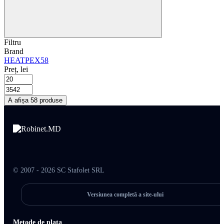
Filtru
Brand
HEATPEX
58
Preț, lei
A afișa 58 produse
© 2007 - 2026 SC Stafolet SRL
Versiunea completă a site-ului
Metode de plata