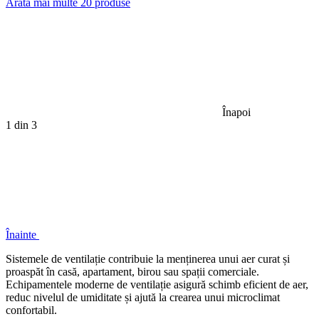
Arată mai multe 20 produse
Înapoi
1
din 3
Înainte
Sistemele de ventilație contribuie la menținerea unui aer curat și
proaspăt în casă, apartament, birou sau spații comerciale.
Echipamentele moderne de ventilație asigură schimb eficient de aer,
reduc nivelul de umiditate și ajută la crearea unui microclimat
confortabil.