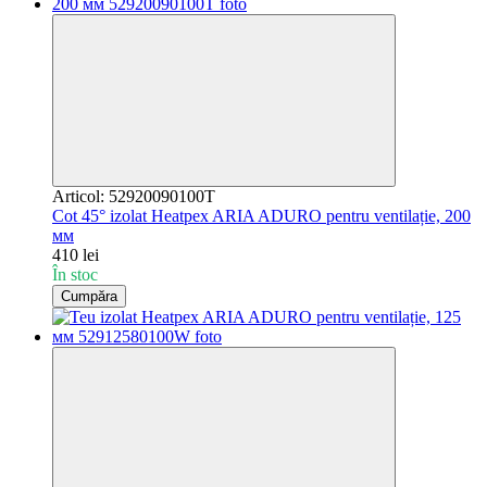
Articol: 52920090100T
Cot 45° izolat Heatpex ARIA ADURO pentru ventilație, 200
мм
410 lei
În stoc
Cumpăra