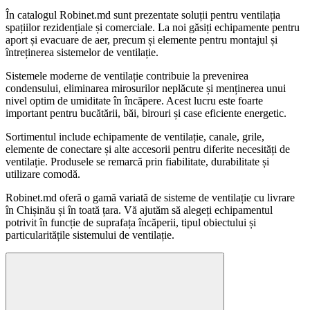
În catalogul Robinet.md sunt prezentate soluții pentru ventilația
spațiilor rezidențiale și comerciale. La noi găsiți echipamente pentru
aport și evacuare de aer, precum și elemente pentru montajul și
întreținerea sistemelor de ventilație.
Sistemele moderne de ventilație contribuie la prevenirea
condensului, eliminarea mirosurilor neplăcute și menținerea unui
nivel optim de umiditate în încăpere. Acest lucru este foarte
important pentru bucătării, băi, birouri și case eficiente energetic.
Sortimentul include echipamente de ventilație, canale, grile,
elemente de conectare și alte accesorii pentru diferite necesități de
ventilație. Produsele se remarcă prin fiabilitate, durabilitate și
utilizare comodă.
Robinet.md oferă o gamă variată de sisteme de ventilație cu livrare
în Chișinău și în toată țara. Vă ajutăm să alegeți echipamentul
potrivit în funcție de suprafața încăperii, tipul obiectului și
particularitățile sistemului de ventilație.