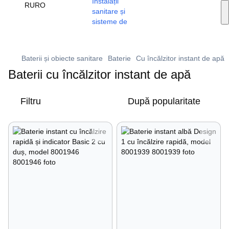
Servicii de instalare
RU
RO
🔥 Promoții și reduceri
+373 79 603 603
Viber
Baterii și obiecte sanitare
Baterie
Cu încălzitor instant de apă
Baterii cu încălzitor instant de apă
Filtru
După popularitate