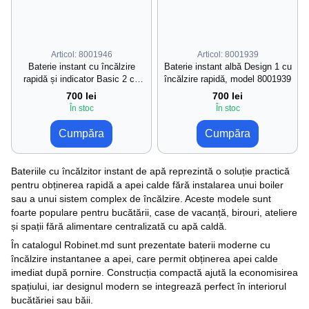
Articol: 8001946
Articol: 8001939
Baterie instant cu încălzire
Baterie instant albă Design 1 cu
rapidă și indicator Basic 2 cu
încălzire rapidă, model 8001939
duș, model 8001946
700 lei
700 lei
În stoc
În stoc
Cumpăra
Cumpăra
Bateriile cu încălzitor instant de apă reprezintă o soluție practică
pentru obținerea rapidă a apei calde fără instalarea unui boiler
sau a unui sistem complex de încălzire. Aceste modele sunt
foarte populare pentru bucătării, case de vacanță, birouri, ateliere
și spații fără alimentare centralizată cu apă caldă.
În catalogul Robinet.md sunt prezentate baterii moderne cu
încălzire instantanee a apei, care permit obținerea apei calde
imediat după pornire. Construcția compactă ajută la economisirea
spațiului, iar designul modern se integrează perfect în interiorul
bucătăriei sau băii.