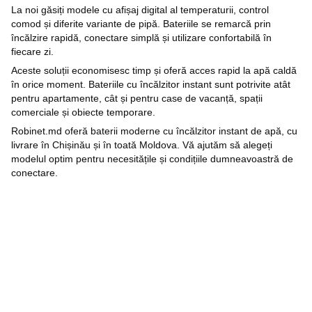
La noi găsiți modele cu afișaj digital al temperaturii, control
comod și diferite variante de pipă. Bateriile se remarcă prin
încălzire rapidă, conectare simplă și utilizare confortabilă în
fiecare zi.
Aceste soluții economisesc timp și oferă acces rapid la apă caldă
în orice moment. Bateriile cu încălzitor instant sunt potrivite atât
pentru apartamente, cât și pentru case de vacanță, spații
comerciale și obiecte temporare.
Robinet.md oferă baterii moderne cu încălzitor instant de apă, cu
livrare în Chișinău și în toată Moldova. Vă ajutăm să alegeți
modelul optim pentru necesitățile și condițiile dumneavoastră de
conectare.