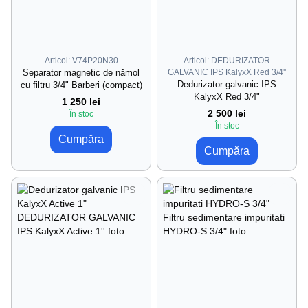
Articol: V74P20N30
Articol: DEDURIZATOR
Separator magnetic de nămol
GALVANIC IPS KalyxX Red 3/4''
Dedurizator galvanic IPS
cu filtru 3/4" Barberi (compact)
KalyxX Red 3/4"
1 250 lei
2 500 lei
În stoc
În stoc
Cumpăra
Cumpăra