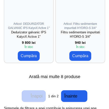
Articol: DEDURIZATOR
Articol: Filtru sedimentare
GALVANIC IPS KalyxX Active 1''
impuritati HYDRO-S 3/4"
Dedurizator galvanic IPS
Filtru sedimentare impuritati
KalyxX Active 1"
HYDRO-S 3/4"
9 800 lei
940 lei
În stoc
În stoc
Cumpăra
Cumpăra
Arată mai multe 8 produse
Înapoi
Înainte
1
din 2
Sistemele de filtrare a apei contribuie la asigurarea unei ape