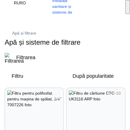
Servicii de instalare
RU
RO
🔥 Promoții și reduceri
+373 79 603 603
Viber
Apă și filtrare
Apă și sisteme de filtrare
Filtrarea
Filtru
După popularitate