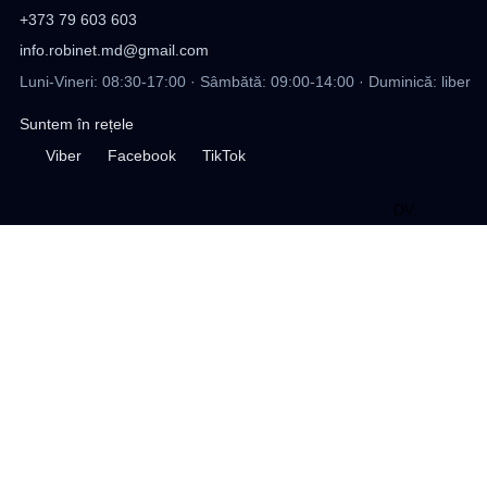
+373 79 603 603
info.robinet.md@gmail.com
Luni-Vineri: 08:30-17:00 · Sâmbătă: 09:00-14:00 · Duminică: liber
Suntem în rețele
Viber
Facebook
TikTok
DV
.
design site
Profil