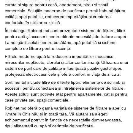
curate și sigure pentru casă, apartament, birou și spații
comerciale. Soluțiile moderne de purificare permit îmbunătățirea
calității apei potabile, reducerea impurităților și creșterea
confortului în utilizarea zilnică.
În catalogul Robinet.md sunt prezentate sisteme de filtrare, filtre
pentru apă și accesorii pentru diferite necesități de tratare a apei.
La noi găsiți soluții pentru bucătărie, apă potabilă și sisteme
complete de filtrare pentru locuințe.
Filtrele moderne ajută la reducerea impurităților mecanice,
mirosurilor neplăcute, clorului și altor contaminanți. Utilizarea unui
sistem de purificare de calitate influențează pozitiv gustul apei,
protejează electrocasnicele și oferă confort în viața de zi cu zi.
Sortimentul include filtre de diferite tipuri, elemente de schimb și
accesorii pentru conectarea și întreținerea sistemelor de filtrare.
Aceste soluții sunt potrivite atât pentru apartamente, cât și pentru
case private sau spații comerciale.
Robinet.md oferă o gamă variată de sisteme de filtrare a apei cu
livrare în Chișinău și în toată țara. Vă ajutăm să alegeți
echipamentul potrivit în funcție de necesitățile dumneavoastră,
tipul alimentării cu apă și cerințele de purificare.