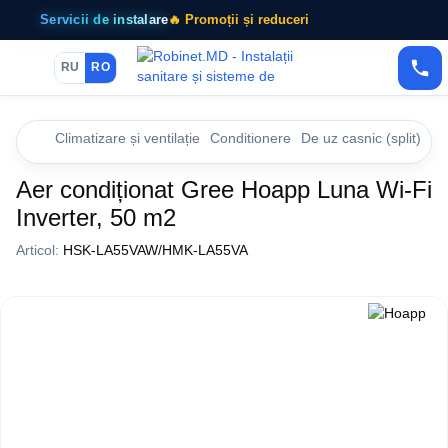
Servicii de instalare
🔥 Promoții și reduceri
RU
RO
Climatizare și ventilație
Conditionere
De uz casnic (split)
De
Aer condiționat Gree Hoapp Luna Wi-Fi
Inverter, 50 m2
Articol:
HSK-LA55VAW/HMK-LA55VA