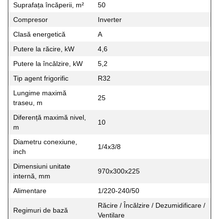
Suprafața încăperii, m²
50
Compresor
Inverter
Clasă energetică
A
Putere la răcire, kW
4,6
Putere la încălzire, kW
5,2
Tip agent frigorific
R32
Lungime maximă
25
traseu, m
Diferență maximă nivel,
10
m
Diametru conexiune,
1/4x3/8
inch
Dimensiuni unitate
970x300x225
internă, mm
Alimentare
1/220-240/50
Răcire / Încălzire / Dezumidificare /
Regimuri de bază
Ventilare