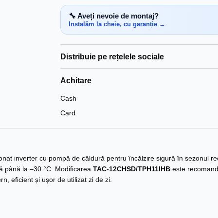
🔧 Aveți nevoie de montaj?
Instalăm la cheie, cu garanție →
Distribuie pe rețelele sociale
Achitare
Cash
Card
at inverter cu pompă de căldură pentru încălzire sigură în sezonul rece.
ilă până la –30 °C. Modificarea
TAC-12CHSD/TPH11IHB
este recomand
eficient și ușor de utilizat zi de zi.