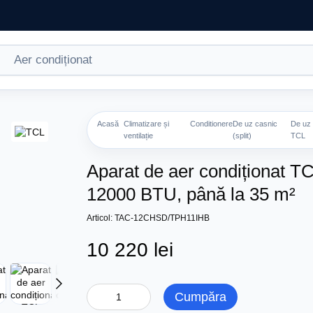
Acasă
Climatizare și
Conditionere
De uz casnic
De uz 
ventilație
(split)
TCL
Aparat de aer condiționat
12000 BTU, până la 35 m²
Articol: TAC-12CHSD/TPH11IHB
10 220 lei
Cumpăra