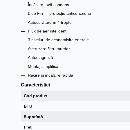
Încălzire tavă condens
Blue Fin — protecție anticoroziune
Autocurățare în 4 trepte
Flux de aer inteligent
3 niveluri de economisire energie
Avertizare filtru murdar
Autodiagnoză
Montaj simplificat
Răcire și încălzire rapidă
Caracteristici
Cod produs
BTU
Suprafață
Preț