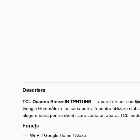
Descriere
TCL Ocarina BreezeIN TPH11IHB
— aparat de aer condițion
Google Home/Alexa fac seria potrivită pentru utilizare stab
alegere bună pentru clienții care caută un aparat TCL modern, 
Funcții
Wi‑Fi / Google Home / Alexa