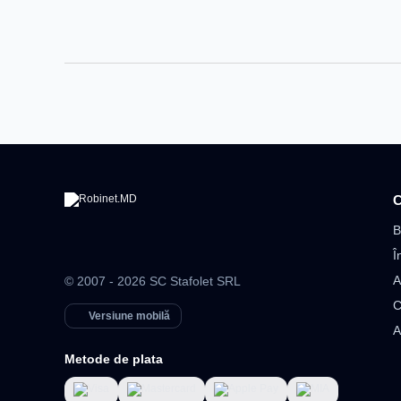
C
B
Î
A
© 2007 - 2026 SC Stafolet SRL
C
Versiune mobilă
A
Metode de plata