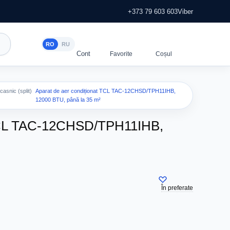
+373 79 603 603
Viber
RO
RU
casnic (split)
Aparat de aer condiționat TCL TAC-12CHSD/TPH11IHB,
12000 BTU, până la 35 m²
 TCL TAC-12CHSD/TPH11IHB,
În preferate