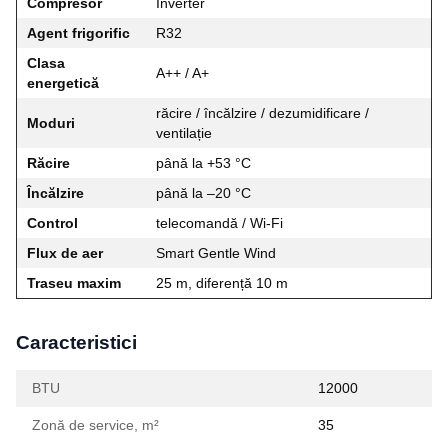
Compresor
Inverter
Agent frigorific
R32
Clasa
A++ / A+
energetică
răcire / încălzire / dezumidificare /
Moduri
ventilație
Răcire
până la +53 °C
Încălzire
până la –20 °C
Control
telecomandă / Wi‑Fi
Flux de aer
Smart Gentle Wind
Traseu maxim
25 m, diferență 10 m
Caracteristici
BTU
12000
Zonă de service, m²
35