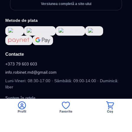
Versiunea completă a site-ului
Metode de plata
Contacte
+373 79 603 603
info.robinet.md@gmail.com
Luni-Vineri: 08:30-17:00 · Sâmbătă: 09:00-14:00 · Duminică:
liber
Suntem în rețele
Profil
Favorite
Coș
Viber
Facebook
TikTok
DV