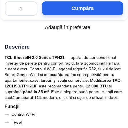
Cumpăra
Adaugă în preferate
Descriere
TCL BreezeIN 2.0 Series TPH21
— aparat de aer condiționat
inverter de perete pentru confort rapid, fără zgomot inutil și fără
curent direct. Controlul Wi‑Fi, agentul frigorific R32, fluxul delicat
Smart Gentle Wind și autocurățarea fac seria potrivită pentru
apartamente, case, birouri și spații comerciale. Modificarea
TAC-
12CHSD/TPH21IF
este recomandată pentru
12 000 BTU
și
suprafață
până la 35 m²
. Este o alegere bună pentru clienții care
caută un aparat TCL modern, eficient și ușor de utilizat zi de zi.
Funcții
Control Wi‑Fi
I Feel