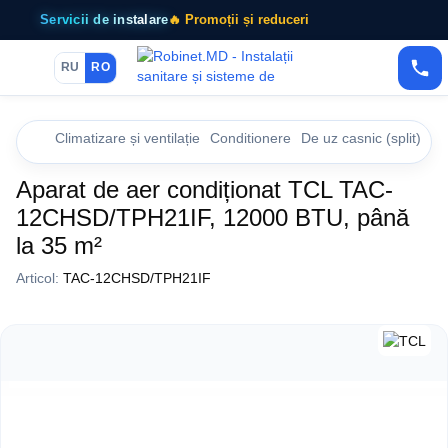
Servicii de instalare
🔥 Promoții și reduceri
RU
RO
Climatizare și ventilație
Conditionere
De uz casnic (split)
De
Aparat de aer condiționat TCL TAC-
12CHSD/TPH21IF, 12000 BTU, până
la 35 m²
Articol:
TAC-12CHSD/TPH21IF