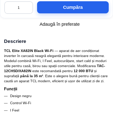
Cumpăra
Adaugă în preferate
Descriere
TCL Elite XA82IN Black Wi‑Fi
— aparat de aer condiționat
inverter în carcasă neagră elegantă pentru interioare moderne.
Modelul combină Wi‑Fi, I Feel, autocurățare, start cald și moduri
utile pentru casă, birou sau spații comerciale. Modificarea
TAC-
12CHSD/XA82IN
este recomandată pentru
12 000 BTU
și
suprafață
până la 35 m²
. Este o alegere bună pentru clienții care
caută un aparat TCL modern, eficient și ușor de utilizat zi de zi.
Funcții
Design negru
Control Wi‑Fi
I Feel