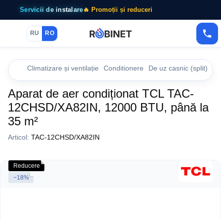
Servicii de instalare
🔥 Promoții și reduceri
RU
RO
Climatizare și ventilație
Conditionere
De uz casnic (split)
De
Aparat de aer condiționat TCL TAC-
12CHSD/XA82IN, 12000 BTU, până la
35 m²
Articol:
TAC-12CHSD/XA82IN
Reducere
−18%