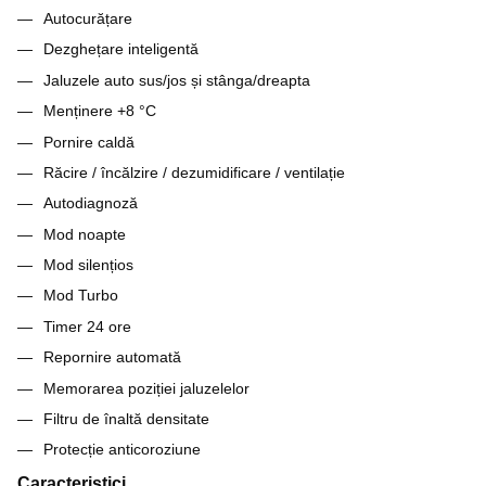
Autocurățare
Dezghețare inteligentă
Jaluzele auto sus/jos și stânga/dreapta
Menținere +8 °C
Pornire caldă
Răcire / încălzire / dezumidificare / ventilație
Autodiagnoză
Mod noapte
Mod silențios
Mod Turbo
Timer 24 ore
Repornire automată
Memorarea poziției jaluzelelor
Filtru de înaltă densitate
Protecție anticoroziune
Caracteristici