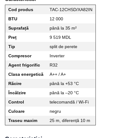
Cod produs
TAC-12CHSD/XA82IN
BTU
12 000
Suprafață
până la 35 m²
Preț
9 519 MDL
Tip
split de perete
Compresor
Inverter
Agent frigorific
R32
Clasa energetică
A++ / A+
Răcire
până la +53 °C
Încălzire
până la –20 °C
Control
telecomandă / Wi‑Fi
Culoare
negru
Traseu maxim
25 m, diferență 10 m