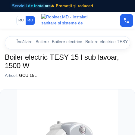
Servicii de instalare
🔥 Promoții și reduceri
RU
RO
Încălzire
Boilere
Boilere electrice
Boilere electrice TESY
Bo
Boiler electric TESY 15 l sub lavoar,
1500 W
Articol:
GCU 15L