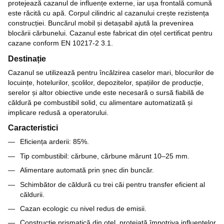
protejează cazanul de influențe externe, iar ușa frontală comună
este răcită cu apă. Corpul cilindric al cazanului crește rezistența
construcției. Buncărul mobil și detașabil ajută la prevenirea
blocării cărbunelui. Cazanul este fabricat din oțel certificat pentru
cazane conform EN 10217-2 3.1.
Destinație
Cazanul se utilizează pentru încălzirea caselor mari, blocurilor de
locuințe, hotelurilor, școlilor, depozitelor, spațiilor de producție,
serelor și altor obiective unde este necesară o sursă fiabilă de
căldură pe combustibil solid, cu alimentare automatizată și
implicare redusă a operatorului.
Caracteristici
Eficiența arderii: 85%.
Tip combustibil: cărbune, cărbune mărunt 10–25 mm.
Alimentare automată prin șnec din buncăr.
Schimbător de căldură cu trei căi pentru transfer eficient al
căldurii.
Cazan ecologic cu nivel redus de emisii.
Construcție prismatică din oțel, protejată împotriva influențelor