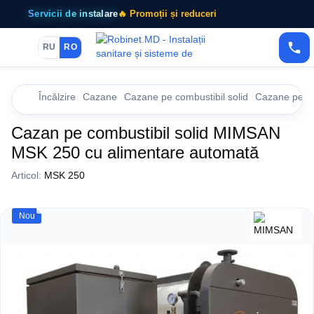
Servicii de instalare
🔥 Promoții și reduceri
RU
RO
Încălzire
Cazane
Cazane pe combustibil solid
Cazane pe co
Cazan pe combustibil solid MIMSAN
MSK 250 cu alimentare automată
Articol:
MSK 250
Nou