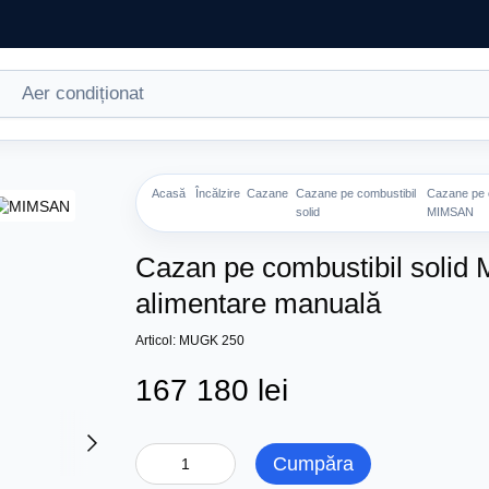
Acasă
Încălzire
Cazane
Cazane pe combustibil
Cazane pe c
solid
MIMSAN
Cazan pe combustibil sol
alimentare manuală
Articol: MUGK 250
167 180 lei
Cumpăra