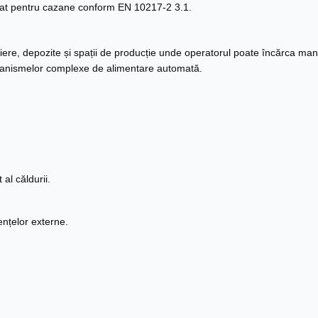
ificat pentru cazane conform EN 10217-2 3.1.
teliere, depozite și spații de producție unde operatorul poate încărca 
mecanismelor complexe de alimentare automată.
al căldurii.
ențelor externe.