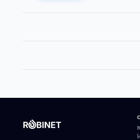
C
B
Î