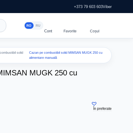
+373 79 603 603
Viber
RO
RU
ombustibil solid
Cazan pe combustibil solid MIMSAN MUGK 250 cu
alimentare manuală
id MIMSAN MUGK 250 cu
În preferate