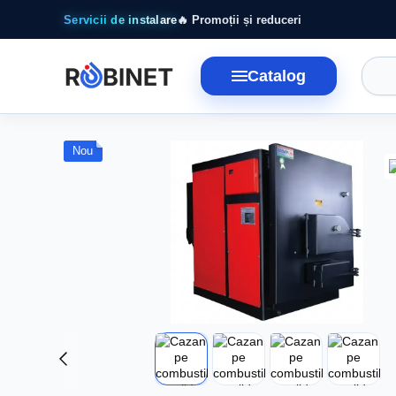
Mergi la conținutul principal
Servicii de instalare
🔥 Promoții și reduceri
Catalog
Nou