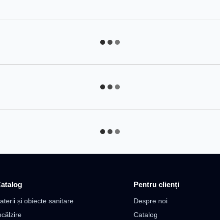
atalog
Pentru clienți
aterii și obiecte sanitare
Despre noi
ncălzire
Catalog