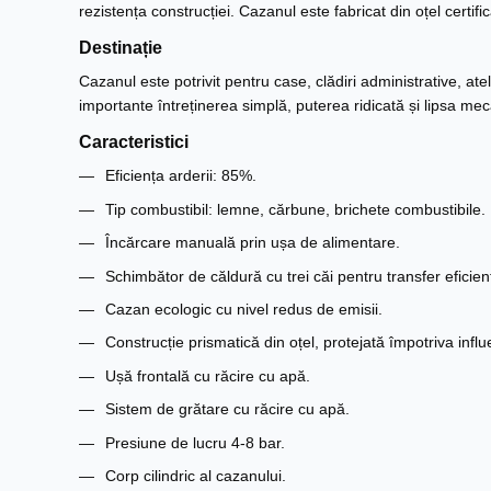
rezistența construcției. Cazanul este fabricat din oțel cert
Destinație
Cazanul este potrivit pentru case, clădiri administrative, a
importante întreținerea simplă, puterea ridicată și lipsa 
Caracteristici
Eficiența arderii: 85%.
Tip combustibil: lemne, cărbune, brichete combustibile.
Încărcare manuală prin ușa de alimentare.
Schimbător de căldură cu trei căi pentru transfer eficient 
Cazan ecologic cu nivel redus de emisii.
Construcție prismatică din oțel, protejată împotriva influ
Ușă frontală cu răcire cu apă.
Sistem de grătare cu răcire cu apă.
Presiune de lucru 4-8 bar.
Corp cilindric al cazanului.