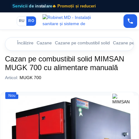
Servicii de instalare
🔥 Promoții și reduceri
RU
RO
Încălzire
Cazane
Cazane pe combustibil solid
Cazane pe co
Cazan pe combustibil solid MIMSAN
MUGK 700 cu alimentare manuală
Articol:
MUGK 700
Nou