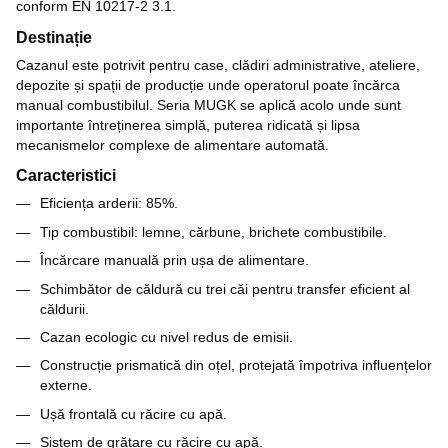
conform EN 10217-2 3.1.
Destinație
Cazanul este potrivit pentru case, clădiri administrative, ateliere,
depozite și spații de producție unde operatorul poate încărca
manual combustibilul. Seria MUGK se aplică acolo unde sunt
importante întreținerea simplă, puterea ridicată și lipsa
mecanismelor complexe de alimentare automată.
Caracteristici
Eficiența arderii: 85%.
Tip combustibil: lemne, cărbune, brichete combustibile.
Încărcare manuală prin ușa de alimentare.
Schimbător de căldură cu trei căi pentru transfer eficient al
căldurii.
Cazan ecologic cu nivel redus de emisii.
Construcție prismatică din oțel, protejată împotriva influențelor
externe.
Ușă frontală cu răcire cu apă.
Sistem de grătare cu răcire cu apă.