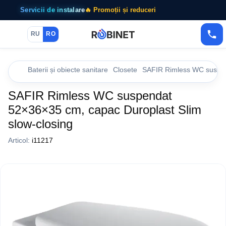
Servicii de instalare
🔥 Promoții și reduceri
RU
RO
Baterii și obiecte sanitare
Closete
SAFIR Rimless WC suspen
SAFIR Rimless WC suspendat
52×36×35 cm, capac Duroplast Slim
slow-closing
Articol:
i11217