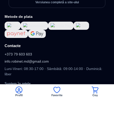
Versiunea completă a site-ului
Metode de plata
Contacte
+373 79 603 603
info.robinet.md@gmail.com
Luni-Vineri: 08:30-17:00 · Sâmbătă: 09:00-14:00 · Duminică:
liber
Suntem în rețele
Profil
Favorite
Coș
Viber
Facebook
TikTok
DV
DESIGN SITE