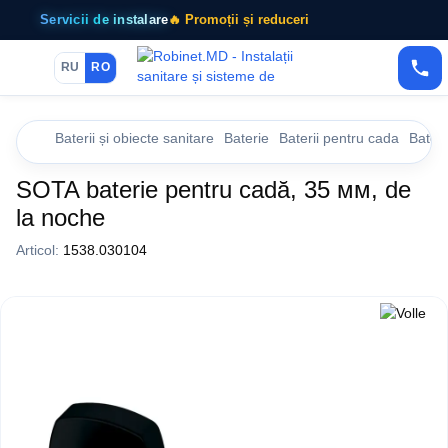
Servicii de instalare
🔥 Promoții și reduceri
RU
RO
Baterii și obiecte sanitare
Baterie
Baterii pentru cada
Bater
SOTA baterie pentru cadă, 35 мм, de
la noche
Articol:
1538.030104