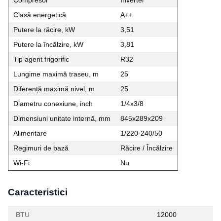
Clasă energetică
A++
Putere la răcire, kW
3,51
Putere la încălzire, kW
3,81
Tip agent frigorific
R32
Lungime maximă traseu, m
25
Diferență maximă nivel, m
25
Diametru conexiune, inch
1/4x3/8
Dimensiuni unitate internă, mm
845x289x209
Alimentare
1/220-240/50
Regimuri de bază
Răcire / Încălzire
Wi‑Fi
Nu
Caracteristici
BTU
12000