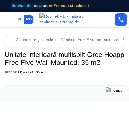
Servicii de instalare
🔥 Promoții și reduceri
RU
RO
Climatizare și ventilație
Conditionere
Sisteme multi-split
Sis
Unitate interioară multisplit Gree Hoapp
Free Five Wall Mounted, 35 m2
Articol:
HSZ-GX38VA