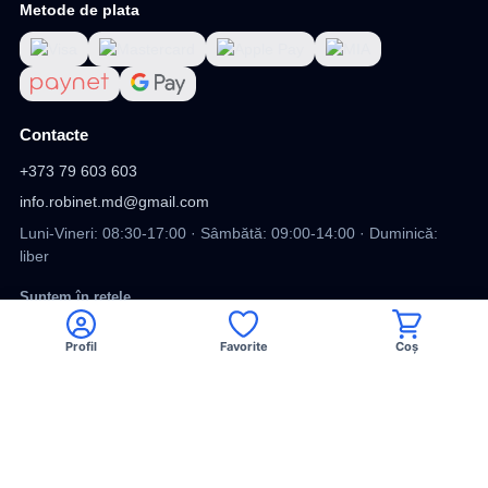
Metode de plata
Contacte
+373 79 603 603
info.robinet.md@gmail.com
Luni-Vineri: 08:30-17:00 · Sâmbătă: 09:00-14:00 · Duminică:
liber
Suntem în rețele
Profil
Favorite
Coș
Viber
Facebook
TikTok
DV
DESIGN SITE