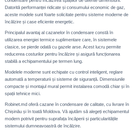
condensare pentru încălzirea spațiilor de diferite dimensiuni.
Datorită performanței ridicate și consumului economic de gaz,
aceste modele sunt foarte solicitate pentru sisteme moderne de
încălzire și case eficiente energetic.
Principalul avantaj al cazanelor în condensare constă în
utilizarea energiei termice suplimentare care, în sistemele
clasice, se pierde odată cu gazele arse. Acest lucru permite
reducerea costurilor pentru încălzire și asigură funcționarea
stabilă a echipamentului pe termen lung.
Modelele moderne sunt echipate cu control inteligent, reglare
automată a temperaturii și sisteme de siguranță. Dimensiunile
compacte și montajul mural permit instalarea comodă chiar și în
spații tehnice mici.
Robinet.md oferă cazane în condensare de calitate, cu livrare în
Chișinău și în toată Moldova. Vă ajutăm să alegeți echipamentul
modern potrivit pentru suprafața încăperii și particularitățile
sistemului dumneavoastră de încălzire.