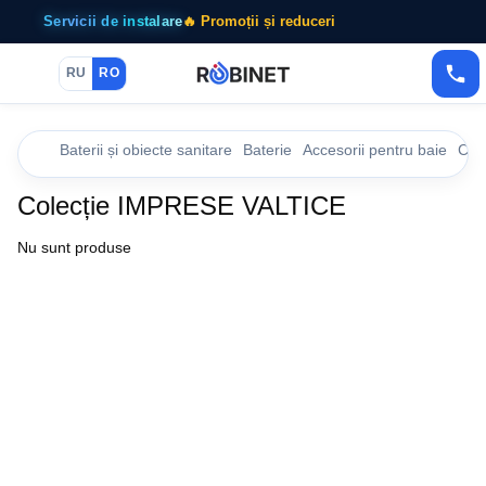
Servicii de instalare
🔥 Promoții și reduceri
RU
RO
Baterii și obiecte sanitare
Baterie
Accesorii pentru baie
Col
Colecție IMPRESE VALTICE
Nu sunt produse