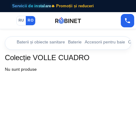
Servicii de instalare
🔥 Promoții și reduceri
RU
RO
Baterii și obiecte sanitare
Baterie
Accesorii pentru baie
Col
Colecție VOLLE CUADRO
Nu sunt produse