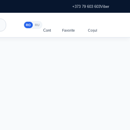
+373 79 603 603
Viber
RO
RU