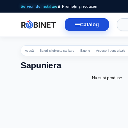
Mergi la conținutul principal
Servicii de instalare
🔥 Promoții și reduceri
Catalog
Acasă
Baterii și obiecte sanitare
Baterie
Accesorii pentru baie
Sapuniera
Nu sunt produse