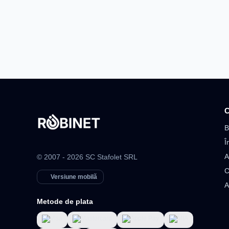
C
B
Î
A
© 2007 - 2026 SC Stafolet SRL
C
Versiune mobilă
A
Metode de plata