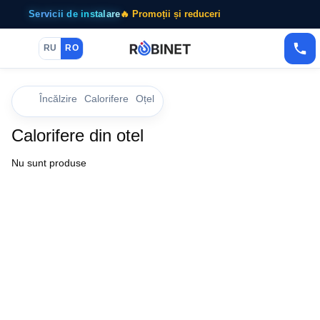
Servicii de instalare
🔥 Promoții și reduceri
RU
RO
Încălzire
Calorifere
Oțel
Calorifere din otel
Nu sunt produse