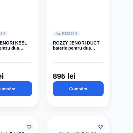
83-5
Art. RBZ079-5
ENORI KEEL
ROZZY JENORI DUCT
entru duș
baterie pentru duș
andă, crom,
monocomandă, crom,
35 mm
ei
895 lei
umpăra
Cumpăra