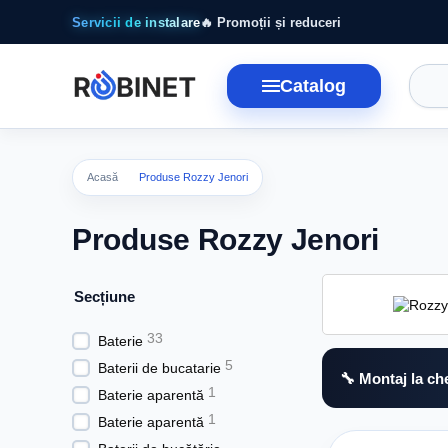
Mergi la conținutul principal
Servicii de instalare
🔥 Promoții și reduceri
Catalog
Acasă
Produse Rozzy Jenori
Produse Rozzy Jenori
Seсțiune
33
Baterie
5
Baterii de bucatarie
🔧 Montaj la ch
1
Baterie aparentă
1
Baterie aparentă