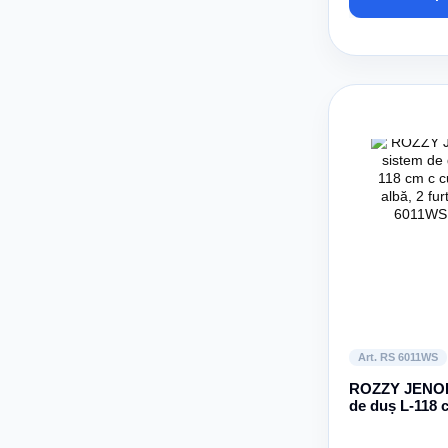
Art. RS 6011WS
ROZZY JENOR
de duș L-118 
poliță albă, 2 