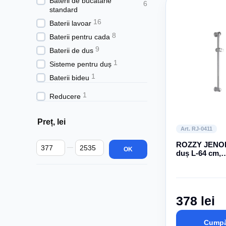
Baterii de bucătărie
6
standard
16
Baterii lavoar
8
Baterii pentru cada
9
Baterii de dus
1
Sisteme pentru duș
1
Baterii bideu
1
Reducere
Preț, lei
Art. RJ-0411
De la Preț, lei
Până la Preț, lei
ROZZY JENOR
OK
duș L-64 cm,
держатель
378 lei
Cumpă