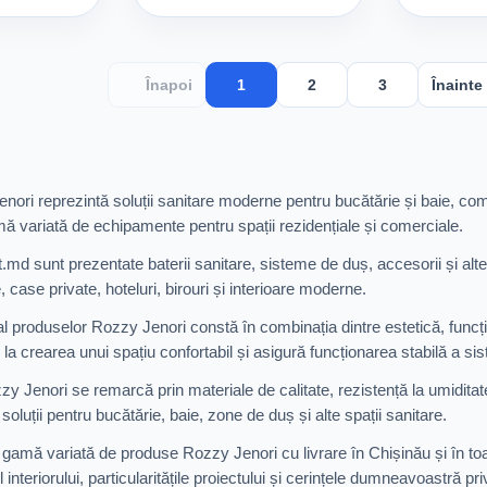
Înapoi
1
2
3
Înainte
ri reprezintă soluții sanitare moderne pentru bucătărie și baie, combin
ă variată de echipamente pentru spații rezidențiale și comerciale.
t.md sunt prezentate baterii sanitare, sisteme de duș, accesorii și al
case private, hoteluri, birouri și interioare moderne.
al produselor Rozzy Jenori constă în combinația dintre estetică, funcțio
 la crearea unui spațiu confortabil și asigură funcționarea stabilă a s
 Jenori se remarcă prin materiale de calitate, rezistență la umiditate
soluții pentru bucătărie, baie, zone de duș și alte spații sanitare.
gamă variată de produse Rozzy Jenori cu livrare în Chișinău și în toa
ul interiorului, particularitățile proiectului și cerințele dumneavoastră pri