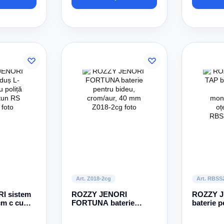
Art. Z018-2cg
Art. RBSS
I sistem
ROZZY JENORI
ROZZY J
cm с cu
FORTUNA baterie
baterie p
furtun
pentru bideu, crom/aur,
monocoma
40 mm
mm