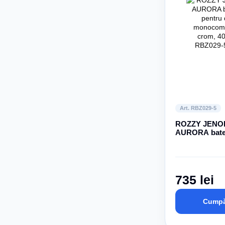
Art. RBZ029-5
ROZZY JENO
AURORA bater
duș monocom
crom, 40 mm
735 lei
Cumpă