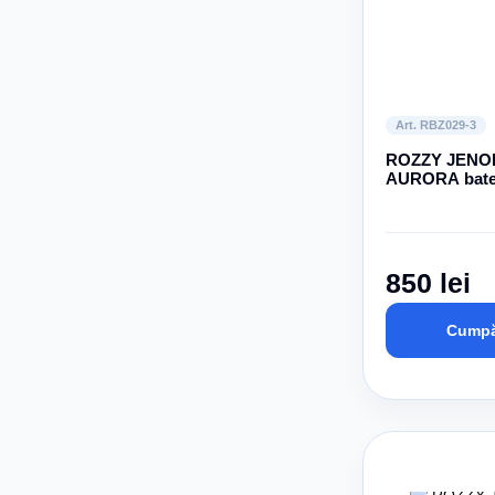
Art. RBZ029-3
ROZZY JENO
AURORA bater
cadă monoco
crom, 40 mm
850 lei
Cumpă