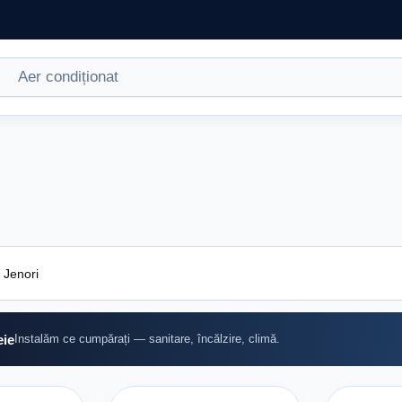
eie
Instalăm ce cumpărați — sanitare, încălzire, climă.