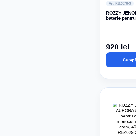
Art. RBZ078-3
ROZZY JENO
baterie pentr
monocomandă
35 mm
920 lei
Cumpă