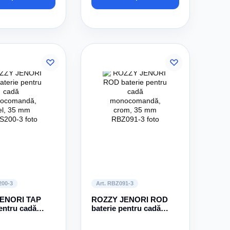
200-3
Art. RBZ091-3
ENORI TAP
ROZZY JENORI ROD
entru cadă
baterie pentru cadă
ndă, oțel, 35
monocomandă, crom,
35 mm