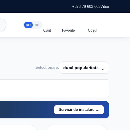
+373 79 603 603
Viber
RO
RU
Selecționare:
după popularitate
Servicii de instalare →