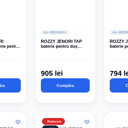
Art. RBSS200-5
Art. RBZ0
RI
ROZZY JENORI TAP
ROZZY J
ie pentru
baterie pentru duș
baterie p
mandă,
monocomandă, oțel, 35
monocom
mm
35 mm
905 lei
794 l
ra
Cumpăra
C
Reducere