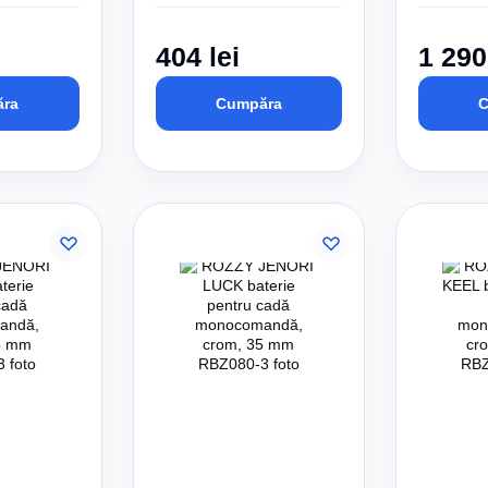
404 lei
1 290
ra
Cumpăra
C