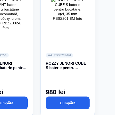
002-6
Art. RBSS201-8M
JENORI
ROZZY JENORI CUBE
aterie pentru
S baterie pentru
e
bucătărie, oțel, 35 mm
andă, ручка
rom, 40 mm
ei
980 lei
umpăra
Cumpăra