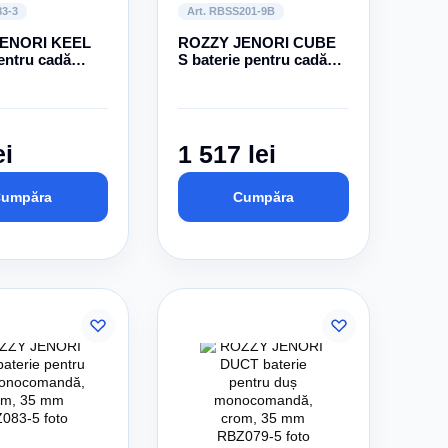
83-3
Art. RBSS201-9B
ENORI KEEL
ROZZY JENORI CUBE
entru cadă
S baterie pentru cadă
andă, crom,
monocomandă,
comutator ванна/душ
integrat
ei
1 517 lei
umpăra
Cumpăra