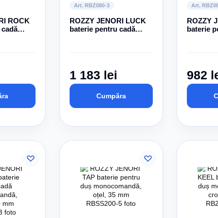
Art. RBZ080-3
Art. RBZ0
RI ROCK
ROZZY JENORI LUCK
ROZZY J
u cadă
baterie pentru cadă
baterie p
, crom,
monocomandă, crom,
monocom
35 mm
35 mm
1 183 lei
982 l
ra
Cumpăra
C