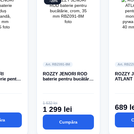
−20%
Art. RBZ091-8M
Art. RBZZ
RI
ROZZY JENORI ROD
ROZZY 
ie pentru
baterie pentru bucătărie,
ATLANT b
andă,
crom, 35 mm
bucătări
monocom
сбоку, c
1 632 lei
689 l
1 299 lei
ra
C
Cumpăra