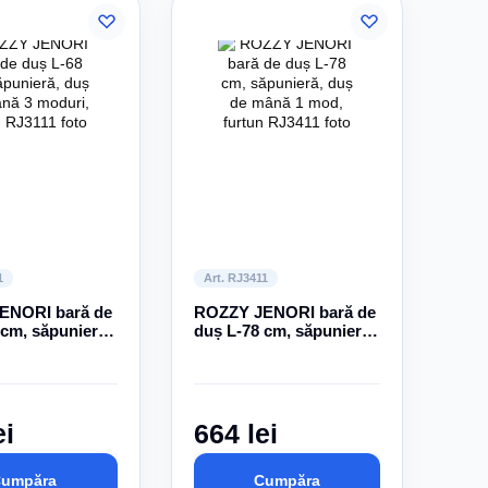
1
Art. RJ3411
ENORI bară de
ROZZY JENORI bară de
 cm, săpunieră,
duș L-78 cm, săpunieră,
ână 3 moduri,
duș de mână 1 mod,
furtun
ei
664 lei
umpăra
Cumpăra