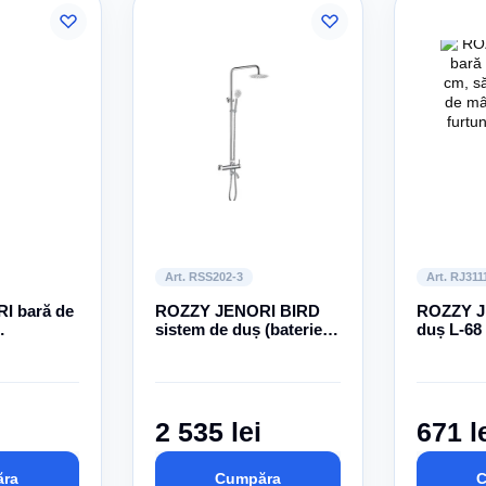
Art. RSS202-3
Art. RJ311
I bară de
ROZZY JENORI BIRD
ROZZY J
sistem de duș (baterie
duș L-68
pentru cadă, верхний и
duș de m
duș de mână)
furtun
2 535 lei
671 l
ra
Cumpăra
C