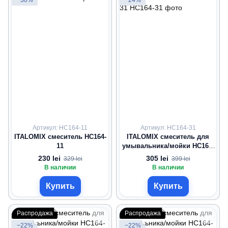
−30%
−24%
Артикул: HC164-11
Артикул: HC164-31
ITALOMIX смеситель HC164-
ITALOMIX смеситель для
11
умывальника/мойки HC164-
31
230 lei
305 lei
329 lei
399 lei
В наличии
В наличии
Купить
Купить
Распродажа
Распродажа
−22%
−22%