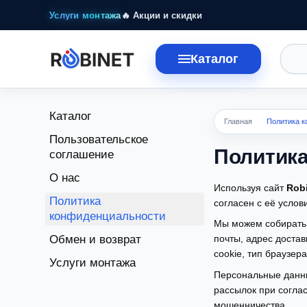
Перейти к основному контенту
Услуги монтажа
🔥 Акции и скидки
Каталог
Каталог
Главная
Политика 
Пользовательское
Политик
соглашение
О нас
Используя сайт
Rob
Политика
согласен с её услов
конфиденциальности
Мы можем собирать 
Обмен и возврат
почты, адрес достав
cookie, тип браузер
Услуги монтажа
Персональные данны
рассылок при согла
мошенничества.