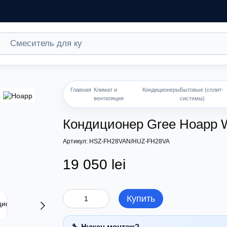
Главная
Климат и
Кондиционеры
Бытовые (сплит-
вентиляция
системы)
Кондиционер Gree Hoapp Win
Артикул: HSZ-FH28VAN/HUZ-FH28VA
19 050 lei
Купить
🔧 Нужен монтаж?