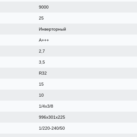
9000
25
Инверторный
A+++
2,7
3,5
R32
15
10
1/4x3/8
996x301x225
1/220-240/50