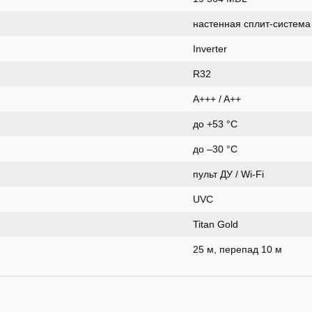
настенная сплит-система
Inverter
R32
A+++ / A++
до +53 °C
до –30 °C
пульт ДУ / Wi‑Fi
UVC
Titan Gold
25 м, перепад 10 м