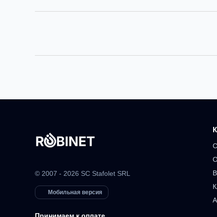
К
С
О
В
© 2007 - 2026 SC Stafolet SRL
К
Мобильная версия
А
Принимаем к оплате