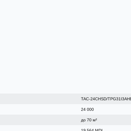
TAC-24CHSD/TPG31I3AH
24 000
до 70 м²
19 564 MDL