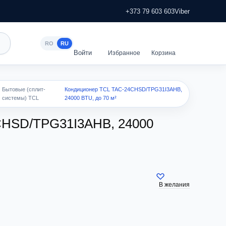
+373 79 603 603
Viber
RO
RU
Бытовые (сплит-
Кондиционер TCL TAC-24CHSD/TPG31I3AHB,
системы) TCL
24000 BTU, до 70 м²
CHSD/TPG31I3AHB, 24000
В желания