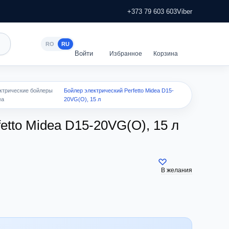
+373 79 603 603
Viber
RO
RU
ктрические бойлеры
Бойлер электрический Perfetto Midea D15-
ea
20VG(O), 15 л
etto Midea D15-20VG(O), 15 л
В желания