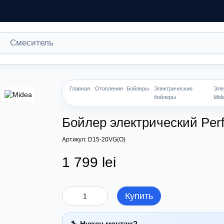
Главная
Отопление
Бойлеры
Электрические
Эле
бойлеры
Mid
Бойлер электрический Perf
Артикул: D15-20VG(O)
1 799 lei
Купить
🔧 Нужен монтаж?