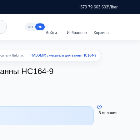
+373 79 603 603
Viber
RO
RU
сители Italomix
ITALOMIX смеситель для ванны HC164-9
ванны HC164-9
В желания