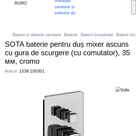
Servicii de instalare
RU
RO
🔥 Promoții și reduceri
+373 79 603 603
Viber
Baterii și obiecte sanitare
Baterie
Baterii încastrate
Baterii înc
SOTA baterie pentru duș mixer ascuns
cu gura de scurgere (cu comutator), 35
мм, cromo
Articol:
1538.100301