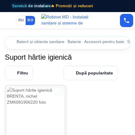
Servicii de instalare
🔥 Promoții și reduceri
RU
RO
Baterii și obiecte sanitare
Baterie
Accesorii pentru baie
Supo
Suport hârtie igienică
Filtru
După popularitate