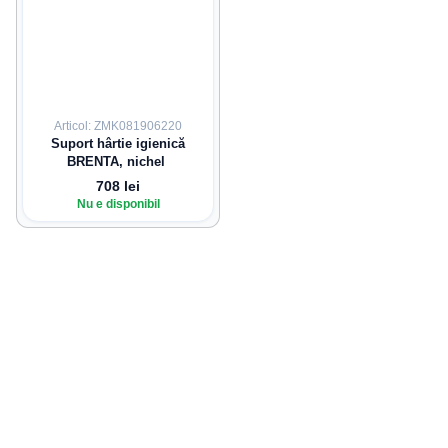
Articol: ZMK081906220
Suport hârtie igienică
BRENTA, nichel
708 lei
Nu e disponibil