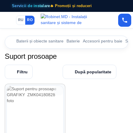
Servicii de instalare
🔥 Promoții și reduceri
RU
RO
Baterii și obiecte sanitare
Baterie
Accesorii pentru baie
Sup
Suport prosoape
Filtru
După popularitate