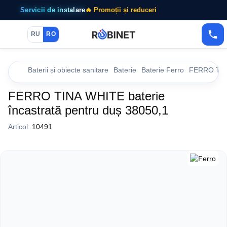
Servicii de instalare
🔥 Promoții și reduceri
RU
RO
Baterii și obiecte sanitare
Baterie
Baterie Ferro
FERRO TINA
FERRO TINA WHITE baterie
încastrată pentru duș 38050,1
Articol:
10491