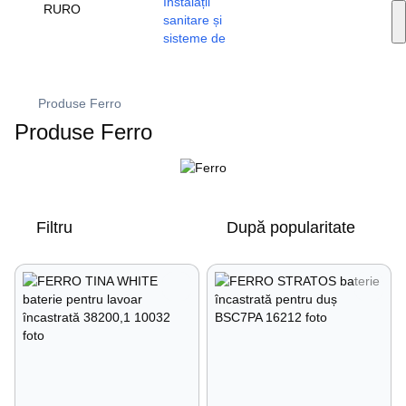
Servicii de instalare
RU
RO
🔥 Promoții și reduceri
+373 79 603 603
Viber
Produse Ferro
Produse Ferro
Filtru
După popularitate