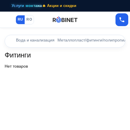
Услуги монтажа
🔥 Акции и скидки
RU
RO
Вода и канализация
Металлопласт/фитинги/полипропиле
Фитинги
Нет товаров