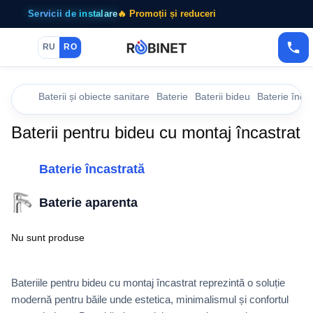
Servicii de instalare
🔥 Promoții și reduceri
RU
RO
Baterii și obiecte sanitare
Baterie
Baterii bideu
Baterie înca
Baterii pentru bideu cu montaj încastrat
Baterie încastrată
Baterie aparenta
Nu sunt produse
Bateriile pentru bideu cu montaj încastrat reprezintă o soluție
modernă pentru băile unde estetica, minimalismul și confortul