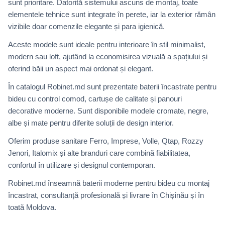
sunt prioritare. Datorită sistemului ascuns de montaj, toate
elementele tehnice sunt integrate în perete, iar la exterior rămân
vizibile doar comenzile elegante și para igienică.
Aceste modele sunt ideale pentru interioare în stil minimalist,
modern sau loft, ajutând la economisirea vizuală a spațiului și
oferind băii un aspect mai ordonat și elegant.
În catalogul Robinet.md sunt prezentate baterii încastrate pentru
bideu cu control comod, cartușe de calitate și panouri
decorative moderne. Sunt disponibile modele cromate, negre,
albe și mate pentru diferite soluții de design interior.
Oferim produse sanitare Ferro, Imprese, Volle, Qtap, Rozzy
Jenori, Italomix și alte branduri care combină fiabilitatea,
confortul în utilizare și designul contemporan.
Robinet.md înseamnă baterii moderne pentru bideu cu montaj
încastrat, consultanță profesională și livrare în Chișinău și în
toată Moldova.