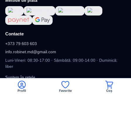
Metode de plata
Contacte
+373 79 603 603
info.robinet.md@gmail.com
Luni-Vineri: 08:30-17:00 · Sâmbătă: 09:00-14:00 · Duminică:
liber
Suntem în rețele
Profil
Favorite
Coș
Viber
Facebook
TikTok
DV
DESIGN SITE