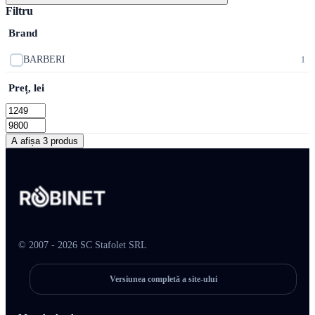
Filtru
Brand
BARBERI
1
Preț, lei
A afișa 3 produs
© 2007 - 2026 SC Stafolet SRL
Versiunea completă a site-ului