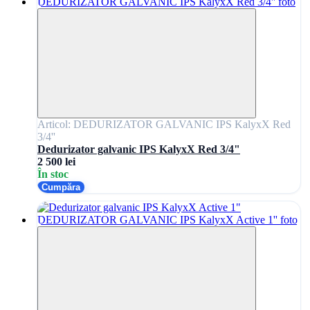
Articol: DEDURIZATOR GALVANIC IPS KalyxX Red
3/4''
Dedurizator galvanic IPS KalyxX Red 3/4"
2 500 lei
În stoc
Cumpăra