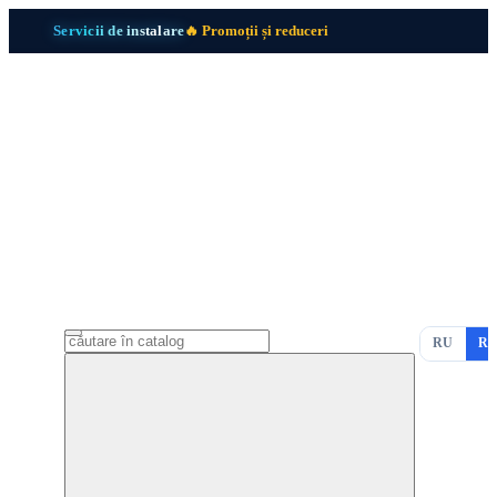
Servicii de instalare
🔥 Promoții și reduceri
RU
R