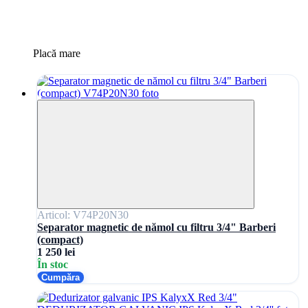
Placă mare
Articol: V74P20N30
Separator magnetic de nămol cu filtru 3/4" Barberi
(compact)
1 250 lei
În stoc
Cumpăra