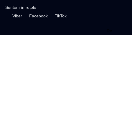
Suntem în rețele
Viber
Facebook
TikTok
DV
.
design site
Profil
Favorite