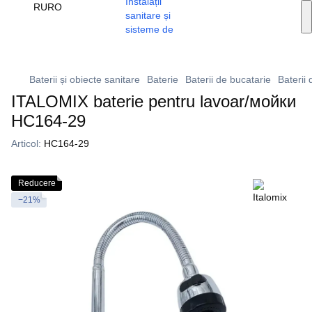
Servicii de instalare
RU
RO
🔥 Promoții și reduceri
+373 79 603 603
Viber
Baterii și obiecte sanitare
Baterie
Baterii de bucatarie
Baterii 
ITALOMIX baterie pentru lavoar/мойки
HC164-29
Articol:
HC164-29
Reducere
−21%