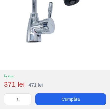
În stoc
371 lei
471 lei
Cumpăra